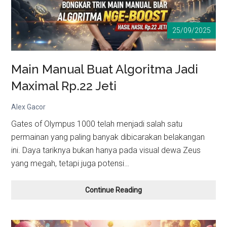
25/09/2025
Main Manual Buat Algoritma Jadi
Maximal Rp.22 Jeti
Alex Gacor
Gates of Olympus 1000 telah menjadi salah satu
permainan yang paling banyak dibicarakan belakangan
ini. Daya tariknya bukan hanya pada visual dewa Zeus
yang megah, tetapi juga potensi…
Main
Continue Reading
Manual
Buat
Algoritma