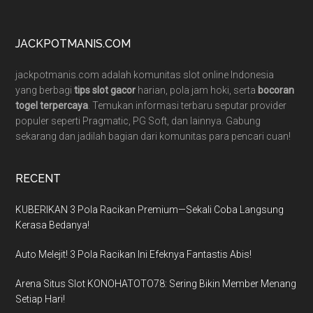
Footer
JACKPOTMANIS.COM
jackpotmanis.com adalah komunitas slot online Indonesia
yang berbagi
tips slot gacor
harian, pola jam hoki, serta
bocoran
togel terpercaya
. Temukan informasi terbaru seputar provider
populer seperti Pragmatic, PG Soft, dan lainnya. Gabung
sekarang dan jadilah bagian dari komunitas para pencari cuan!
RECENT
KUBERIKAN 3 Pola Racikan Premium—Sekali Coba Langsung
Kerasa Bedanya!
Auto Melejit! 3 Pola Racikan Ini Efeknya Fantastis Abis!
Arena Situs Slot KONOHATOTO78: Sering Bikin Member Menang
Setiap Hari!