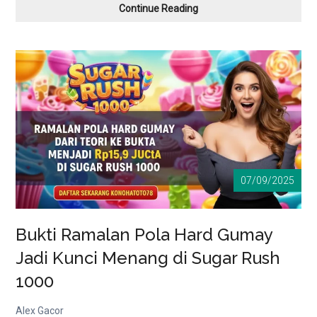
Perhatikan
Continue Reading
dengan
Seksama!
3
Skema
Jebolin
Jackpot
Rp34
Juta
Terbongkar
07/09/2025
Bukti Ramalan Pola Hard Gumay
Jadi Kunci Menang di Sugar Rush
1000
Alex Gacor