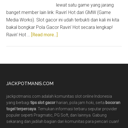
lewat satu game yang jarang
banget member lain lirik: Ravin' Hot dari GMW (Game
Media Works). Slot gacor ini udah terbukti dan kali ini kita
bakal bongkar Pola Gacor Ravin' Hot secara lengkap!
about
Ravin' Hot …
[Read more...]
Bocor!
Pola
Gacor
Ravin’
Hot
GMW
Footer
JACKPOTMANIS.COM
Main
1000
jackpotmanis.com adalah komunitas slot online Indonesia
perak,
yang berbagi
tips slot gacor
harian, pola jam hoki, serta
bocoran
Hasil
togel terpercaya
. Temukan informasi terbaru seputar provider
populer seperti Pragmatic, PG Soft, dan lainnya. Gabung
2
sekarang dan jadilah bagian dari komunitas para pencari cuan!
Juta!