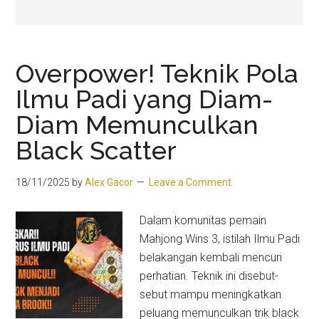
Overpower! Teknik Pola
Ilmu Padi yang Diam-
Diam Memunculkan
Black Scatter
18/11/2025
by
Alex Gacor
Leave a Comment
Dalam komunitas pemain
Mahjong Wins 3, istilah Ilmu Padi
belakangan kembali mencuri
perhatian. Teknik ini disebut-
sebut mampu meningkatkan
peluang memunculkan trik black