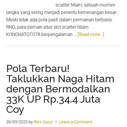
scatter hitam, sebuah momen
langka yang sering menjadi penentu kemenangan besar.
Meski tidak ada pola pasti dalam permainan berbasis
RNG, para pemain situs slot scatter hitam
about
KONOHATOTO78 berpengalaman …
[Read more...]
Overpower
Teknik
Pola
Ilmu
Pola Terbaru!
Padi
Taklukkan Naga Hitam
yang
dengan Bermodalkan
Diam-
Diam
33K UP Rp.34.4 Juta
Memunculk
Coy
Black
Scatter
26/09/2025
by
Alex Gacor
Leave a Comment