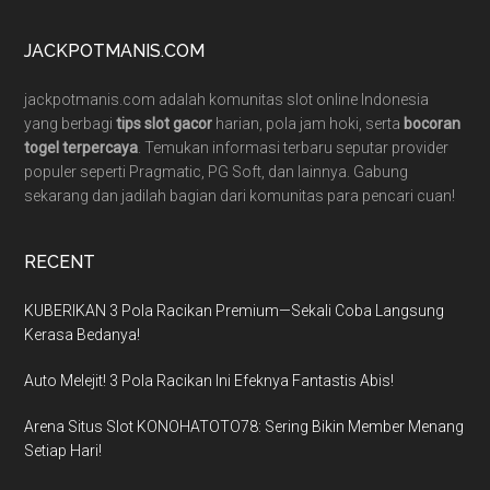
Receh
Footer
JACKPOTMANIS.COM
Bisa
Jadi
jackpotmanis.com adalah komunitas slot online Indonesia
Rp21,1
yang berbagi
tips slot gacor
harian, pola jam hoki, serta
bocoran
Juta
togel terpercaya
. Temukan informasi terbaru seputar provider
populer seperti Pragmatic, PG Soft, dan lainnya. Gabung
sekarang dan jadilah bagian dari komunitas para pencari cuan!
RECENT
KUBERIKAN 3 Pola Racikan Premium—Sekali Coba Langsung
Kerasa Bedanya!
Auto Melejit! 3 Pola Racikan Ini Efeknya Fantastis Abis!
Arena Situs Slot KONOHATOTO78: Sering Bikin Member Menang
Setiap Hari!