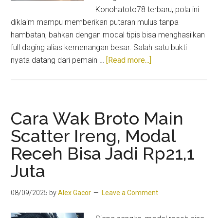
Konohatoto78 terbaru, pola ini
diklaim mampu memberikan putaran mulus tanpa
hambatan, bahkan dengan modal tipis bisa menghasilkan
full daging alias kemenangan besar. Salah satu bukti
about
nyata datang dari pemain …
[Read more...]
3
Trik
Scatter
Hitam
Cara Wak Broto Main
Terbaru
Scatter Ireng, Modal
Putaran
Receh Bisa Jadi Rp21,1
Mulus
Tanpa
Juta
Drama,
Modal
08/09/2025
by
Alex Gacor
Leave a Comment
Tipis
Hasil