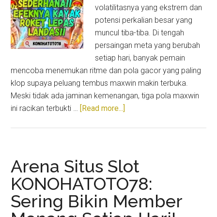
volatilitasnya yang ekstrem dan
potensi perkalian besar yang
muncul tiba-tiba. Di tengah
persaingan meta yang berubah
setiap hari, banyak pemain
mencoba menemukan ritme dan pola gacor yang paling
klop supaya peluang tembus maxwin makin terbuka.
Meski tidak ada jaminan kemenangan, tiga pola maxwin
about
ini racikan terbukti …
[Read more...]
Auto
Melejit!
3
Pola
Arena Situs Slot
Racikan
KONOHATOTO78:
Ini
Sering Bikin Member
Efeknya
Fantastis