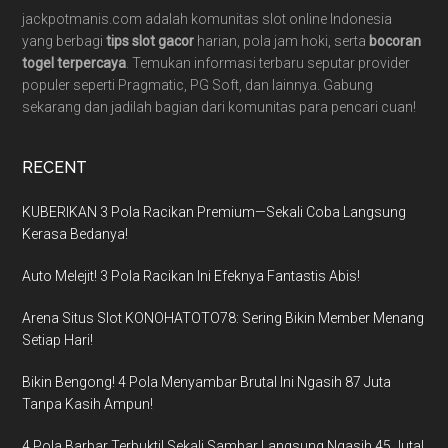
Juta!
jackpotmanis.com adalah komunitas slot online Indonesia
yang berbagi
tips slot gacor
harian, pola jam hoki, serta
bocoran
togel terpercaya
. Temukan informasi terbaru seputar provider
populer seperti Pragmatic, PG Soft, dan lainnya. Gabung
sekarang dan jadilah bagian dari komunitas para pencari cuan!
RECENT
KUBERIKAN 3 Pola Racikan Premium—Sekali Coba Langsung
Kerasa Bedanya!
Auto Melejit! 3 Pola Racikan Ini Efeknya Fantastis Abis!
Arena Situs Slot KONOHATOTO78: Sering Bikin Member Menang
Setiap Hari!
Bikin Bengong! 4 Pola Menyambar Brutal Ini Ngasih 87 Juta
Tanpa Kasih Ampun!
4 Pola Barbar Terbukti! Sekali Sambar Langsung Ngasih 45 Juta!