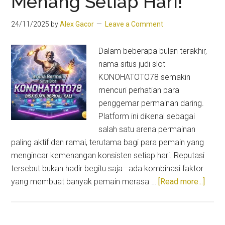
Menang Setiap Hari!
Abis!
24/11/2025
by
Alex Gacor
Leave a Comment
Dalam beberapa bulan terakhir,
nama situs judi slot
KONOHATOTO78 semakin
mencuri perhatian para
penggemar permainan daring.
Platform ini dikenal sebagai
salah satu arena permainan
paling aktif dan ramai, terutama bagi para pemain yang
mengincar kemenangan konsisten setiap hari. Reputasi
tersebut bukan hadir begitu saja—ada kombinasi faktor
about
yang membuat banyak pemain merasa …
[Read more...]
Arena
Situs
Slot