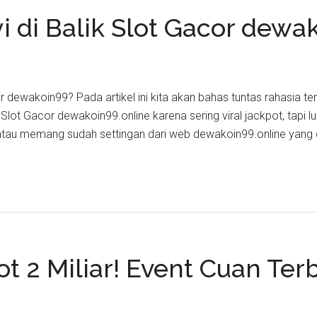
 di Balik Slot Gacor dewak
r dewakoin99? Pada artikel ini kita akan bahas tuntas rahasia te
lot Gacor dewakoin99.online karena sering viral jackpot, tapi l
au memang sudah settingan dari web dewakoin99.online yang di
t 2 Miliar! Event Cuan Ter