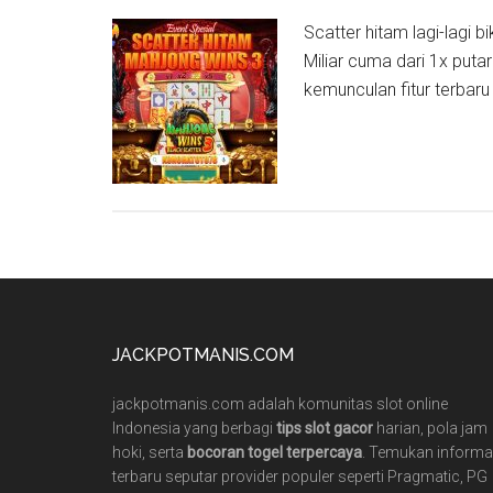
Scatter hitam lagi-lagi b
Miliar cuma dari 1x put
kemunculan fitur terbar
Footer
JACKPOTMANIS.COM
jackpotmanis.com adalah komunitas slot online
Indonesia yang berbagi
tips slot gacor
harian, pola jam
hoki, serta
bocoran togel terpercaya
. Temukan informa
terbaru seputar provider populer seperti Pragmatic, PG