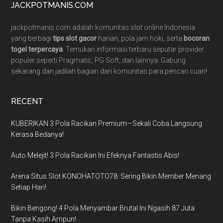
Footer
JACKPOTMANIS.COM
jackpotmanis.com adalah komunitas slot online Indonesia
yang berbagi
tips slot gacor
harian, pola jam hoki, serta
bocoran
togel terpercaya
. Temukan informasi terbaru seputar provider
populer seperti Pragmatic, PG Soft, dan lainnya. Gabung
sekarang dan jadilah bagian dari komunitas para pencari cuan!
RECENT
KUBERIKAN 3 Pola Racikan Premium—Sekali Coba Langsung
Kerasa Bedanya!
Auto Melejit! 3 Pola Racikan Ini Efeknya Fantastis Abis!
Arena Situs Slot KONOHATOTO78: Sering Bikin Member Menang
Setiap Hari!
Bikin Bengong! 4 Pola Menyambar Brutal Ini Ngasih 87 Juta
Tanpa Kasih Ampun!