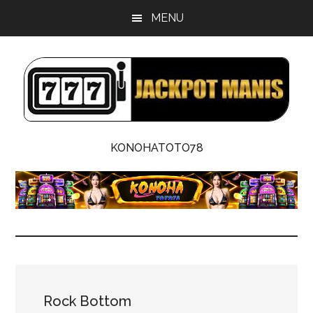
Skip
Skip
MENU
to
to
main
footer
content
Komunitas
Rahasia
KONOHATOTO78
Scatter
Slot
Jackpot
Indonesia
Rock Bottom