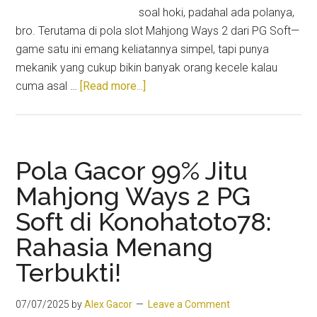
soal hoki, padahal ada polanya,
bro. Terutama di pola slot Mahjong Ways 2 dari PG Soft—
game satu ini emang keliatannya simpel, tapi punya
mekanik yang cukup bikin banyak orang kecele kalau
about
cuma asal …
[Read more...]
Cara
Mudah
Dapat
Scatter
Pola Gacor 99% Jitu
di
Mahjong Ways 2 PG
Slot
Soft di Konohatoto78:
Mahjong
Ways
Rahasia Menang
2
Terbukti!
PG
Soft
07/07/2025
by
Alex Gacor
Leave a Comment
–