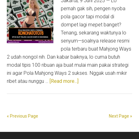
Jakarta, 9 Juni 2025 — Lo
Konohatoto78!
pernah gak sih, pengen nyoba
pola gacor tapi modal di
dompet lagi mepet banget?
Tenang, sekarang waktunya lo
senyum—soalnya release resmi
pola terbaru buat Mahjong Ways
2 udah nongol nih. Dan kabar baiknya, lo cuma butuh
modal tipis 100 ribuan aja buat mulai main pakai strategi
ini agar Pola Mahjong Ways 2 sukses. Nggak usah mikir
about
ribet atau nunggu …
[Read more...]
Release
Resmi!
Ini
Pola
« Previous Page
Next Page »
Mahjong
Ways
2