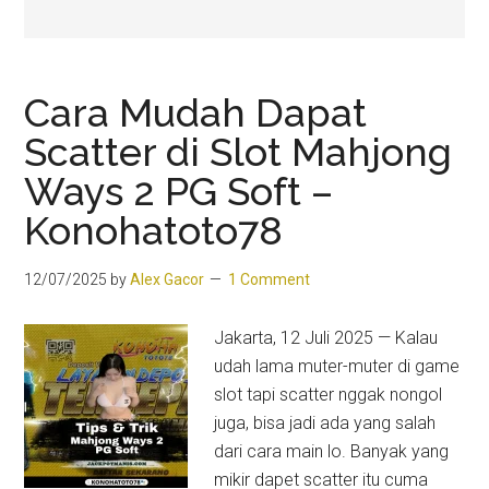
Cara Mudah Dapat
Scatter di Slot Mahjong
Ways 2 PG Soft –
Konohatoto78
12/07/2025
by
Alex Gacor
1 Comment
Jakarta, 12 Juli 2025 — Kalau
udah lama muter-muter di game
slot tapi scatter nggak nongol
juga, bisa jadi ada yang salah
dari cara main lo. Banyak yang
mikir dapet scatter itu cuma