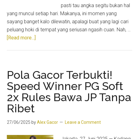
pasti tau angka segitu bukan hal
yang muncul setiap hari. Makanya, ini momen yang
sayang banget kalo dilewatin, apalagi buat yang lagi cari
peluang hoki di tempat yang seriusan ngasih cuan. Nah, …
about
[Read more...]
Hari
Ini
RTP
Speed
Pola Gacor Terbukti!
Winner
Speed Winner PG Soft
Meledak
2x Rules Bawa JP Tanpa
93%!
Buruan
Ribet
Daftar
di
27/06/2025
by
Alex Gacor
Leave a Comment
Konohatoto78!
Jakarta, 27 Juni 2025 — Kadang,