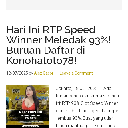
Hari Ini RTP Speed
Winner Meledak 93%!
Buruan Daftar di
Konohatoto78!
18/07/2025
by
Alex Gacor
Leave a Comment
Jakarta, 18 Juli 2025 — Ada
kabar panas dari arena slot hari
ini: RTP 93% Slot Speed Winner
dari PG Soft lagi ngebut sampe
tembus 93%! Buat yang udah
biasa mantau game satu ini, lo