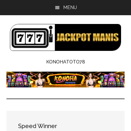
Skip
Skip
MENU
to
to
main
footer
content
Komunitas
Rahasia
KONOHATOTO78
Scatter
Slot
Jackpot
Indonesia
Speed Winner