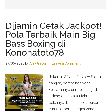
Dijamin Cetak Jackpot!
Pola Terbaik Main Big
Bass Boxing di
Konohatoto78
27/06/2025
by
Alex Gacor
Leave a Comment
Jakarta, 27 Juni 2025 — Siapa
sangka, permainan yang
kelihatannya simpel bisa jadi
ladang cuan kalau tahu
celahnya. Di dunia slot, bukan
cuma keberuntungan yang