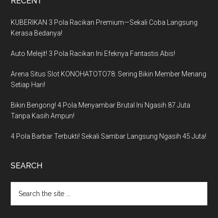
RECENT
KUBERIKAN 3 Pola Racikan Premium—Sekali Coba Langsung
Kerasa Bedanya!
Auto Melejit! 3 Pola Racikan Ini Efeknya Fantastis Abis!
Arena Situs Slot KONOHATOTO78: Sering Bikin Member Menang
Setiap Hari!
Bikin Bengong! 4 Pola Menyambar Brutal Ini Ngasih 87 Juta
Tanpa Kasih Ampun!
4 Pola Barbar Terbukti! Sekali Sambar Langsung Ngasih 45 Juta!
SEARCH
Search
the
site