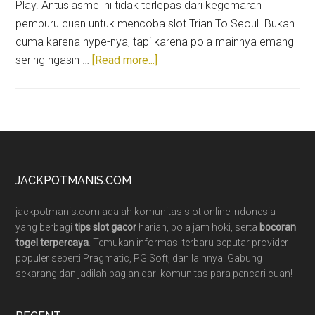
Play. Antusiasme ini tidak terlepas dari kegemaran
pemburu cuan untuk mencoba slot Trian To Seoul. Bukan
cuma karena hype-nya, tapi karena pola mainnya emang
about
sering ngasih …
[Read more...]
Update
Pola
Slot
Gacor
Trian
To
Footer
JACKPOTMANIS.COM
Seoul
2025
jackpotmanis.com adalah komunitas slot online Indonesia
–
yang berbagi
tips slot gacor
harian, pola jam hoki, serta
bocoran
Konohatoto78
togel terpercaya
. Temukan informasi terbaru seputar provider
populer seperti Pragmatic, PG Soft, dan lainnya. Gabung
sekarang dan jadilah bagian dari komunitas para pencari cuan!