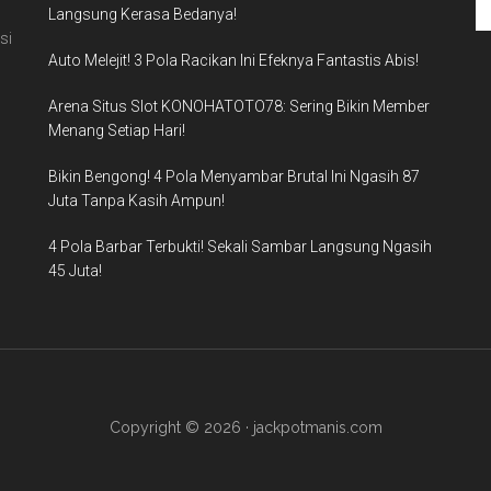
th
Langsung Kerasa Bedanya!
si
si
Auto Melejit! 3 Pola Racikan Ini Efeknya Fantastis Abis!
...
Arena Situs Slot KONOHATOTO78: Sering Bikin Member
Menang Setiap Hari!
Bikin Bengong! 4 Pola Menyambar Brutal Ini Ngasih 87
Juta Tanpa Kasih Ampun!
4 Pola Barbar Terbukti! Sekali Sambar Langsung Ngasih
45 Juta!
Copyright © 2026 ·
jackpotmanis.com