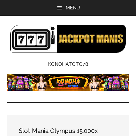
Skip
Skip
MENU
to
to
main
footer
content
Komunitas
Rahasia
KONOHATOTO78
Scatter
Slot
Jackpot
Indonesia
Slot Mania Olympus 15.000x