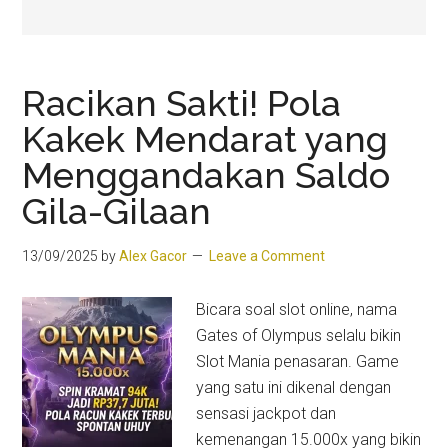
Racikan Sakti! Pola
Kakek Mendarat yang
Menggandakan Saldo
Gila-Gilaan
13/09/2025
by
Alex Gacor
Leave a Comment
Bicara soal slot online, nama
Gates of Olympus selalu bikin
Slot Mania penasaran. Game
yang satu ini dikenal dengan
sensasi jackpot dan
kemenangan 15.000x yang bikin