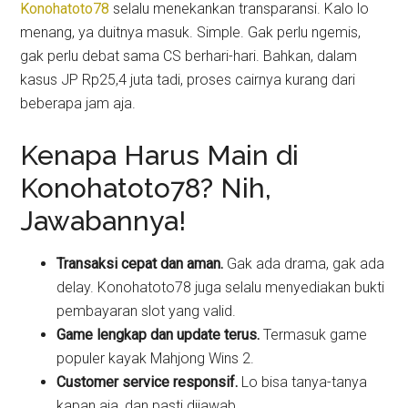
Konohatoto78
selalu menekankan transparansi. Kalo lo
menang, ya duitnya masuk. Simple. Gak perlu ngemis,
gak perlu debat sama CS berhari-hari. Bahkan, dalam
kasus JP Rp25,4 juta tadi, proses cairnya kurang dari
beberapa jam aja.
Kenapa Harus Main di
Konohatoto78? Nih,
Jawabannya!
Transaksi cepat dan aman.
Gak ada drama, gak ada
delay. Konohatoto78 juga selalu menyediakan bukti
pembayaran slot yang valid.
Game lengkap dan update terus.
Termasuk game
populer kayak Mahjong Wins 2.
Customer service responsif.
Lo bisa tanya-tanya
kapan aja, dan pasti dijawab.