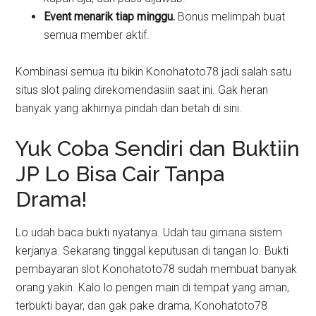
Event menarik tiap minggu.
Bonus melimpah buat
semua member aktif.
Kombinasi semua itu bikin Konohatoto78 jadi salah satu
situs slot paling direkomendasiin saat ini. Gak heran
banyak yang akhirnya pindah dan betah di sini.
Yuk Coba Sendiri dan Buktiin
JP Lo Bisa Cair Tanpa
Drama!
Lo udah baca bukti nyatanya. Udah tau gimana sistem
kerjanya. Sekarang tinggal keputusan di tangan lo. Bukti
pembayaran slot Konohatoto78 sudah membuat banyak
orang yakin. Kalo lo pengen main di tempat yang aman,
terbukti bayar, dan gak pake drama, Konohatoto78