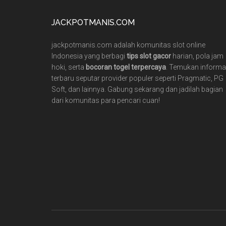
Footer
JACKPOTMANIS.COM
jackpotmanis.com adalah komunitas slot online
Indonesia yang berbagi
tips slot gacor
harian, pola jam
hoki, serta
bocoran togel terpercaya
. Temukan informa
terbaru seputar provider populer seperti Pragmatic, PG
Soft, dan lainnya. Gabung sekarang dan jadilah bagian
dari komunitas para pencari cuan!