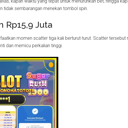
jelas, kapan waktu yang tepat untuk menurunkan bet, hingga kap
 tidak sembarangan menekan tombol spin.
 Rp15,9 Juta
atkan momen scatter tiga kali berturut-turut. Scatter tersebu
i dan memicu perkalian tinggi.