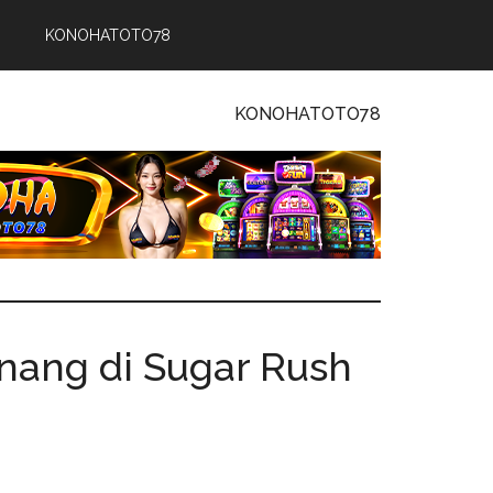
KONOHATOTO78
KONOHATOTO78
nang di Sugar Rush