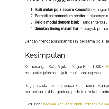
Ikuti urutan pola secara konsisten
– jangan 
Perhatikan momentum scatter
– biasanya mu
Kelola modal dengan bijak
– jangan terburu
Gunakan timing malam hari
– banyak pemain 
Dengan menggabungkan tips ini bersama pola Har
Kesimpulan
Kemenangan Rp15,9 juta di Sugar Rush 1000 di
K
membuka jalan menuju freespin panjang dengan ha
Bagi para slot hunter, mencari dan menerapkan po
permainan slot bergantung pada faktor keberuntu
Filed Under:
Bocoran Slot Gacor
,
Bukti Jackpot
,
Pola Ga