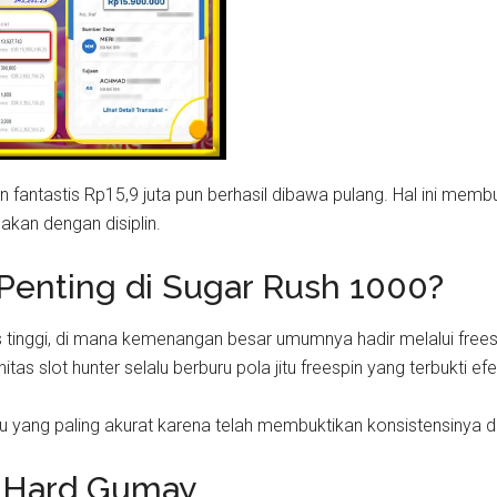
 fantastis Rp15,9 juta pun berhasil dibawa pulang. Hal ini mem
akan dengan disiplin.
Penting di Sugar Rush 1000?
as tinggi, di mana kemenangan besar umumnya hadir melalui free
 slot hunter selalu berburu pola jitu freespin yang terbukti efek
u yang paling akurat karena telah membuktikan konsistensinya d
 Hard Gumay