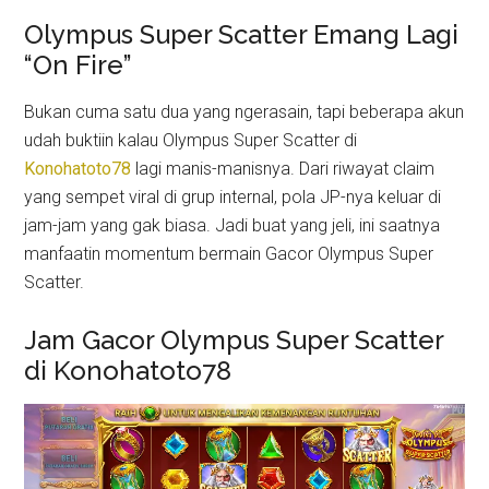
Olympus Super Scatter Emang Lagi
“On Fire”
Bukan cuma satu dua yang ngerasain, tapi beberapa akun
udah buktiin kalau Olympus Super Scatter di
Konohatoto78
lagi manis-manisnya. Dari riwayat claim
yang sempet viral di grup internal, pola JP-nya keluar di
jam-jam yang gak biasa. Jadi buat yang jeli, ini saatnya
manfaatin momentum bermain Gacor Olympus Super
Scatter.
Jam Gacor Olympus Super Scatter
di Konohatoto78