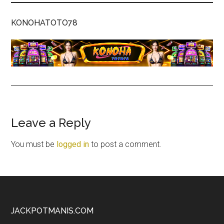
KONOHATOTO78
Reader
Leave a Reply
Interactions
You must be
logged in
to post a comment.
Footer
JACKPOTMANIS.COM