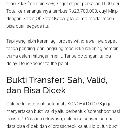
masuk ke free spin ke-8, kaget dapet perkalian 1000 der!
Total kemenangannya tembus Rp23.700.000, cuy! Mirip
dengan Gates Of Gatot Kaca, gila, cuma modal receh
bisa cuan segede itu!
Tapi yang lebih keren lagi, proses withdrawal nya cepet,
tanpa pending, dan langsung masuk ke rekening pemain
cuma dalam hitungan menit. Tanpa potongan, tanpa
delay. Bener-bener to the point.
Bukti Transfer: Sah, Valid,
dan Bisa Dicek
Gak perlu setengah-setengah, KONOHATOTO78 juga
menyertakan bukti valid yaitu berbentuk ‘screnshoot hasil
transfer’. Gak ada rekayasa, gak pake sensor. semua
data bisa di cek dan di crosscheck kalauu lo butuh bukti