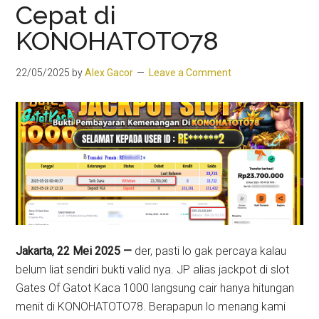
Cepat di
KONOHATOTO78
22/05/2025
by
Alex Gacor
Leave a Comment
Jakarta, 22 Mei 2025 —
der, pasti lo gak percaya kalau
belum liat sendiri bukti valid nya. JP alias jackpot di slot
Gates Of Gatot Kaca 1000 langsung cair hanya hitungan
menit di KONOHATOTO78. Berapapun lo menang kami