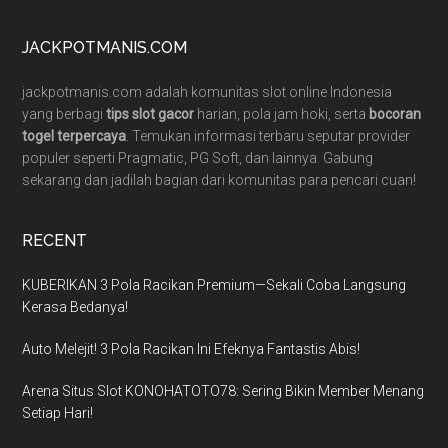
Footer
JACKPOTMANIS.COM
jackpotmanis.com adalah komunitas slot online Indonesia
yang berbagi
tips slot gacor
harian, pola jam hoki, serta
bocoran
togel terpercaya
. Temukan informasi terbaru seputar provider
populer seperti Pragmatic, PG Soft, dan lainnya. Gabung
sekarang dan jadilah bagian dari komunitas para pencari cuan!
RECENT
KUBERIKAN 3 Pola Racikan Premium—Sekali Coba Langsung
Kerasa Bedanya!
Auto Melejit! 3 Pola Racikan Ini Efeknya Fantastis Abis!
Arena Situs Slot KONOHATOTO78: Sering Bikin Member Menang
Setiap Hari!