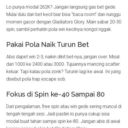
Lo punya modal 262K? Jangan langsung gas bet gede.
Mulai dulu dari bet kecil biar bisa “baca room” dan nunggu
momen gacor dengan Gladiators Glory. Main sabar 20-30
spin, sambil perhatiin pola win kecilnya nongol nggak.
Pakai Pola Naik Turun Bet
Abis dapet win 2-3, naikin dikit bet-nya, jangan over. Misal
dari 1000 ke 2400 atau 3000. Tujuannya mancing scatter
keluar. Tapi kalau pola zonk? Turunin lagi ke awal. Ini yang
disebut pola trap escape sob.
Fokus di Spin ke-40 Sampai 80
Dari pengalaman, free spin atau win gede sering muncul di
tengah-tengah sesi. Jadi pastiin lo punya cukup sisa
modal buat tahan sampe spin ke-80. Jangan abis di awal