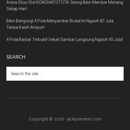
Arena Situs Slot KONOHATOTO78: Sering Bikin Member Menang
Setiap Hari!
Bikin Bengong! 4 Pola Menyambar Brutal Ini Ngasih 87 Juta
Tanpa Kasih Ampun!
4 Pola Barbar Terbukti! Sekali Sambar Langsung Ngasih 45 Juta!
SEARCH
Search
the
site
...
Copyright © 2026 ·
jackpotmanis.com