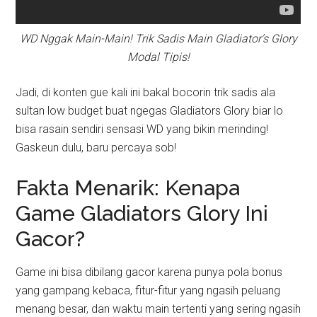
WD Nggak Main-Main! Trik Sadis Main Gladiator’s Glory
Modal Tipis!
Jadi, di konten gue kali ini bakal bocorin trik sadis ala
sultan low budget buat ngegas Gladiators Glory biar lo
bisa rasain sendiri sensasi WD yang bikin merinding!
Gaskeun dulu, baru percaya sob!
Fakta Menarik: Kenapa
Game Gladiators Glory Ini
Gacor?
Game ini bisa dibilang gacor karena punya pola bonus
yang gampang kebaca, fitur-fitur yang ngasih peluang
menang besar, dan waktu main tertenti yang sering ngasih