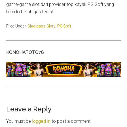
game-game slot dari provider top kayak PG Soft yang
bikin lo betah gas terus!
Filed Under:
Gladiators Glory
,
PG Soft
KONOHATOTO78
Reader
Leave a Reply
Interactions
You must be
logged in
to post a comment.