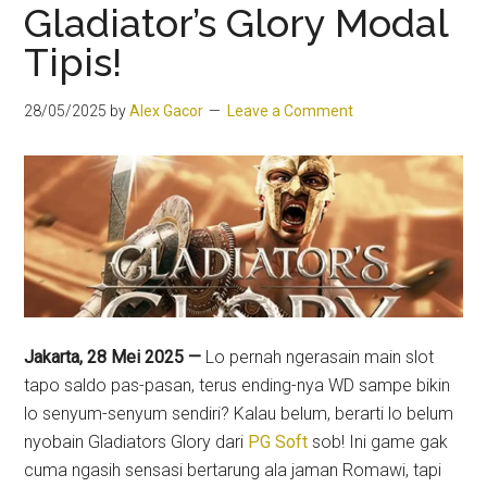
Gladiator’s Glory Modal
Tipis!
28/05/2025
by
Alex Gacor
Leave a Comment
Jakarta, 28 Mei 2025 —
Lo pernah ngerasain main slot
tapo saldo pas-pasan, terus ending-nya WD sampe bikin
lo senyum-senyum sendiri? Kalau belum, berarti lo belum
nyobain Gladiators Glory dari
PG Soft
sob! Ini game gak
cuma ngasih sensasi bertarung ala jaman Romawi, tapi