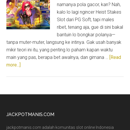
Juta
namanya pola gacor, kan? Nah,
dari
kalo lo lagi ngincer Heist Stakes
216rb!
Slot dari PG Soft, tapi males
ribet, tenang aja, gue di sini bakal
bantuin lo bongkar polanya—
tanpa muter-muter, langsung ke intinya. Gak usah banyak
mikir teori ini itu, yang penting lo paham kapan waktu
main yang pas, berapa bet awalnya, dan gimana …
[Read
about
more...]
Heist
Stakes
PG
Soft
Gak
Pake
Footer
JACKPOTMANIS.COM
Ribet:
Ini
jackpotmanis.com adalah komunitas slot online Indonesia