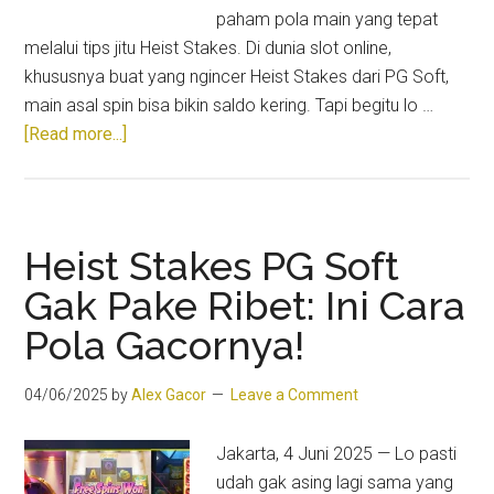
paham pola main yang tepat
melalui tips jitu Heist Stakes. Di dunia slot online,
khususnya buat yang ngincer Heist Stakes dari PG Soft,
main asal spin bisa bikin saldo kering. Tapi begitu lo …
about
[Read more...]
Tips
Jitu
Pola
Gacor
Heist Stakes PG Soft
Heist
Gak Pake Ribet: Ini Cara
Stakes
Pola Gacornya!
PG
Soft
–
04/06/2025
by
Alex Gacor
Leave a Comment
Profit
Hingga
Jakarta, 4 Juni 2025 — Lo pasti
2,1
udah gak asing lagi sama yang