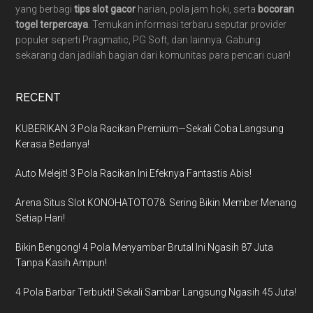
Cara
yang berbagi
tips slot gacor
harian, pola jam hoki, serta
bocoran
Pola
togel terpercaya
. Temukan informasi terbaru seputar provider
populer seperti Pragmatic, PG Soft, dan lainnya. Gabung
Gacornya!
sekarang dan jadilah bagian dari komunitas para pencari cuan!
RECENT
KUBERIKAN 3 Pola Racikan Premium—Sekali Coba Langsung
Kerasa Bedanya!
Auto Melejit! 3 Pola Racikan Ini Efeknya Fantastis Abis!
Arena Situs Slot KONOHATOTO78: Sering Bikin Member Menang
Setiap Hari!
Bikin Bengong! 4 Pola Menyambar Brutal Ini Ngasih 87 Juta
Tanpa Kasih Ampun!
4 Pola Barbar Terbukti! Sekali Sambar Langsung Ngasih 45 Juta!