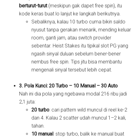
berturut-turut
(meskipun gak dapet free spin), itu
kode keras buat lo lanjut ke langkah berikutnya.
Sebaliknya, kalau 10 turbo cuma bikin saldo
nyusut tanpa gerakan menarik, mending keluar
room, ganti jam, atau switch provider
sebentar. Heist Stakes itu tipikal slot PG yang
ngasih sinyal duluan sebelum bener-bener
nembus free spin. Tips jitu bisa membantu
mengenali sinyal tersebut lebih cepat.
3. Pola Kunci: 20 Turbo – 10 Manual – 30 Auto
Nah ini dia pola yang ngebawa modal 216 ribu jadi
2,1 juta:
20 turbo
: cari pattern wild muncul di reel ke-2
dan 4. Kalau 2 scatter udah muncul 1–2 kali,
tahan.
10 manual
: stop turbo, balik ke manual buat