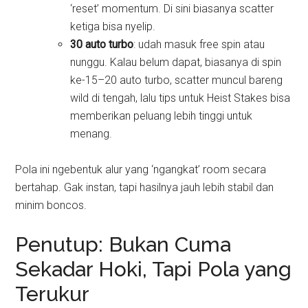
‘reset’ momentum. Di sini biasanya scatter
ketiga bisa nyelip.
30 auto turbo
: udah masuk free spin atau
nunggu. Kalau belum dapat, biasanya di spin
ke-15–20 auto turbo, scatter muncul bareng
wild di tengah, lalu tips untuk Heist Stakes bisa
memberikan peluang lebih tinggi untuk
menang.
Pola ini ngebentuk alur yang ‘ngangkat’ room secara
bertahap. Gak instan, tapi hasilnya jauh lebih stabil dan
minim boncos.
Penutup: Bukan Cuma
Sekadar Hoki, Tapi Pola yang
Terukur