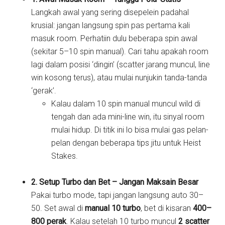
Langkah awal yang sering disepelein padahal
krusial: jangan langsung spin pas pertama kali
masuk room. Perhatiin dulu beberapa spin awal
(sekitar 5–10 spin manual). Cari tahu apakah room
lagi dalam posisi ‘dingin’ (scatter jarang muncul, line
win kosong terus), atau mulai nunjukin tanda-tanda
‘gerak’.
Kalau dalam 10 spin manual muncul wild di
tengah dan ada mini-line win, itu sinyal room
mulai hidup. Di titik ini lo bisa mulai gas pelan-
pelan dengan beberapa tips jitu untuk Heist
Stakes.
2. Setup Turbo dan Bet – Jangan Maksain Besar
Pakai turbo mode, tapi jangan langsung auto 30–
50. Set awal di
manual 10 turbo
, bet di kisaran
400–
800 perak
. Kalau setelah 10 turbo muncul
2 scatter