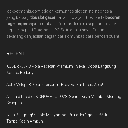
Footer
jackpotmanis.com adalah komunitas slot online Indonesia
yang berbagi
tips slot gacor
harian, pola jam hoki, serta
bocoran
togel terpercaya
. Temukan informasi terbaru seputar provider
populer seperti Pragmatic, PG Soft, dan lainnya. Gabung
sekarang dan jadilah bagian dari komunitas para pencari cuan!
RECENT
KUBERIKAN 3 Pola Racikan Premium—Sekali Coba Langsung
Kerasa Bedanya!
Auto Melejit! 3 Pola Racikan Ini Efeknya Fantastis Abis!
Arena Situs Slot KONOHATOTO78: Sering Bikin Member Menang
Setiap Hari!
Bikin Bengong! 4 Pola Menyambar Brutal Ini Ngasih 87 Juta
Tanpa Kasih Ampun!