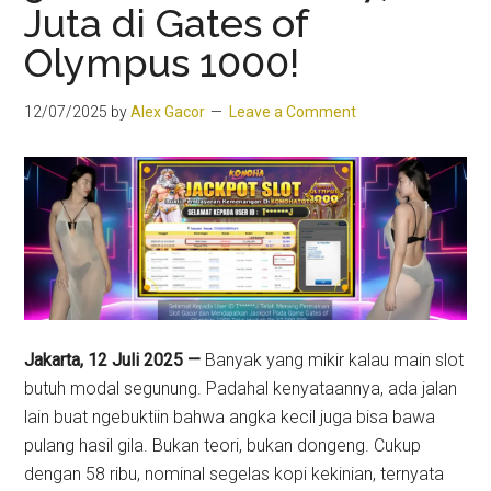
Juta di Gates of
Olympus 1000!
12/07/2025
by
Alex Gacor
Leave a Comment
Jakarta, 12 Juli 2025 —
Banyak yang mikir kalau main slot
butuh modal segunung. Padahal kenyataannya, ada jalan
lain buat ngebuktiin bahwa angka kecil juga bisa bawa
pulang hasil gila. Bukan teori, bukan dongeng. Cukup
dengan 58 ribu, nominal segelas kopi kekinian, ternyata