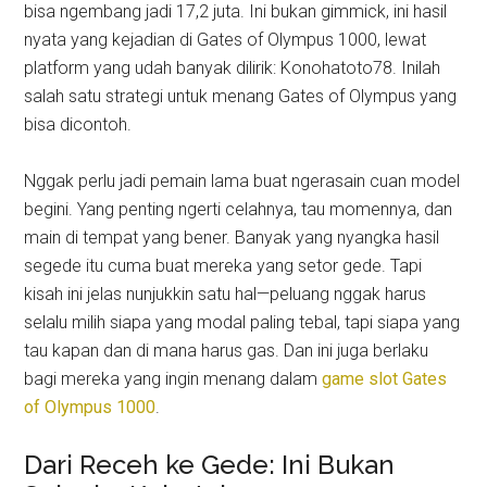
bisa ngembang jadi 17,2 juta. Ini bukan gimmick, ini hasil
nyata yang kejadian di Gates of Olympus 1000, lewat
platform yang udah banyak dilirik: Konohatoto78. Inilah
salah satu strategi untuk menang Gates of Olympus yang
bisa dicontoh.
Nggak perlu jadi pemain lama buat ngerasain cuan model
begini. Yang penting ngerti celahnya, tau momennya, dan
main di tempat yang bener. Banyak yang nyangka hasil
segede itu cuma buat mereka yang setor gede. Tapi
kisah ini jelas nunjukkin satu hal—peluang nggak harus
selalu milih siapa yang modal paling tebal, tapi siapa yang
tau kapan dan di mana harus gas. Dan ini juga berlaku
bagi mereka yang ingin menang dalam
game slot Gates
of Olympus 1000
.
Dari Receh ke Gede: Ini Bukan