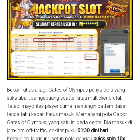
Bukan rahasia lagi, Gates of Olympus punya pola yang
suka tiba-tiba ngebuang scatter atau multiplier brutal.
Tetapi mayoritas player cuma mantengin pattern dasar
tanpa tahu kapan harus masuk. Memahami pola Gacor
Gates of Olympus, yang satu ini beda cerita. Dia masuk di
jam-jam off-traffic, sekitar pukul
01:30 dini hari
.
Kemudian, langsung setup pola dengan
quick spin 10x