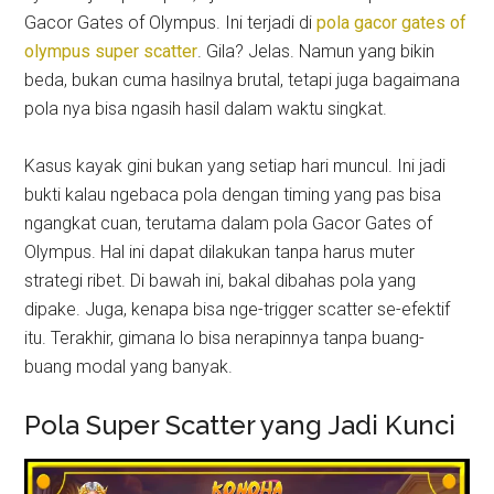
Gacor Gates of Olympus. Ini terjadi di
pola gacor gates of
olympus super scatter
. Gila? Jelas. Namun yang bikin
beda, bukan cuma hasilnya brutal, tetapi juga bagaimana
pola nya bisa ngasih hasil dalam waktu singkat.
Kasus kayak gini bukan yang setiap hari muncul. Ini jadi
bukti kalau ngebaca pola dengan timing yang pas bisa
ngangkat cuan, terutama dalam pola Gacor Gates of
Olympus. Hal ini dapat dilakukan tanpa harus muter
strategi ribet. Di bawah ini, bakal dibahas pola yang
dipake. Juga, kenapa bisa nge-trigger scatter se-efektif
itu. Terakhir, gimana lo bisa nerapinnya tanpa buang-
buang modal yang banyak.
Pola Super Scatter yang Jadi Kunci