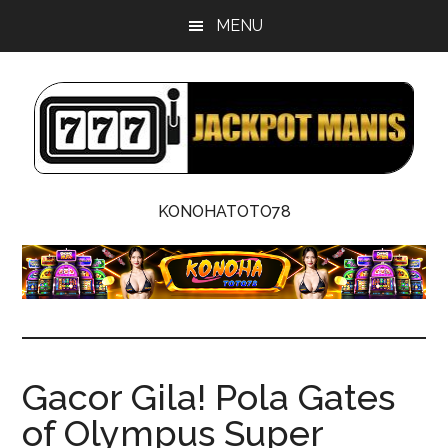
Skip
Skip
MENU
to
to
main
footer
content
Komunitas
Rahasia
KONOHATOTO78
Scatter
Slot
Jackpot
Indonesia
Gacor Gila! Pola Gates
of Olympus Super