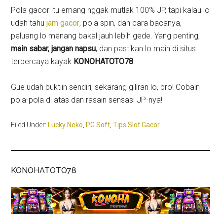
Pola gacor itu emang nggak mutlak 100% JP, tapi kalau lo
udah tahu
jam gacor
, pola spin, dan cara bacanya,
peluang lo menang bakal jauh lebih gede. Yang penting,
main sabar, jangan napsu
, dan pastikan lo main di situs
terpercaya kayak
KONOHATOTO78
.
Gue udah buktiin sendiri, sekarang giliran lo, bro! Cobain
pola-pola di atas dan rasain sensasi JP-nya!
Filed Under:
Lucky Neko
,
PG Soft
,
Tips Slot Gacor
KONOHATOTO78