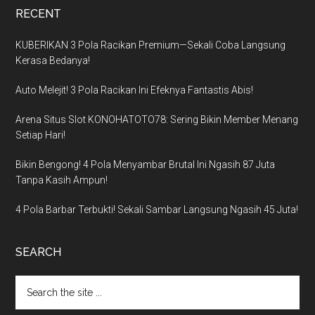
RECENT
KUBERIKAN 3 Pola Racikan Premium—Sekali Coba Langsung
Kerasa Bedanya!
Auto Melejit! 3 Pola Racikan Ini Efeknya Fantastis Abis!
Arena Situs Slot KONOHATOTO78: Sering Bikin Member Menang
Setiap Hari!
Bikin Bengong! 4 Pola Menyambar Brutal Ini Ngasih 87 Juta
Tanpa Kasih Ampun!
4 Pola Barbar Terbukti! Sekali Sambar Langsung Ngasih 45 Juta!
SEARCH
Search
the
site