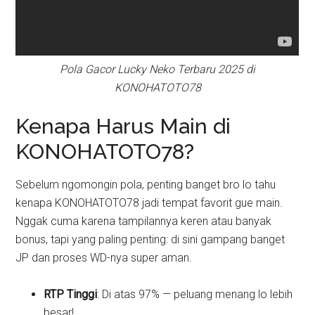
Pola Gacor Lucky Neko Terbaru 2025 di
KONOHATOTO78
Kenapa Harus Main di
KONOHATOTO78?
Sebelum ngomongin pola, penting banget bro lo tahu
kenapa KONOHATOTO78 jadi tempat favorit gue main.
Nggak cuma karena tampilannya keren atau banyak
bonus, tapi yang paling penting: di sini gampang banget
JP dan proses WD-nya super aman.
RTP Tinggi
: Di atas 97% — peluang menang lo lebih
besar!