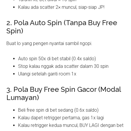
Kalau ada scatter 2× muncul, siap-siap JP!
2. Pola Auto Spin (Tanpa Buy Free
Spin)
Buat lo yang pengen nyantai sambil ngopi.
Auto spin 50x di bet stabil (0.4x saldo)
Stop kalau nggak ada scatter dalam 30 spin
Ulangi setelah ganti room 1x
3. Pola Buy Free Spin Gacor (Modal
Lumayan)
Beli free spin di bet sedang (0.6x saldo)
Kalau dapet retrigger pertama, gas 1x lagi
Kalau retrigger kedua muncul, BUY LAGI dengan bet