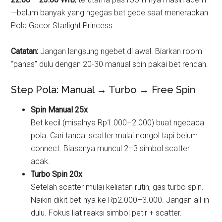
—belum banyak yang ngegas bet gede saat menerapkan
Pola Gacor Starlight Princess.
Catatan:
Jangan langsung ngebet di awal. Biarkan room
“panas” dulu dengan 20-30 manual spin pakai bet rendah.
Step Pola: Manual → Turbo → Free Spin
Spin Manual 25x
Bet kecil (misalnya Rp1.000–2.000) buat ngebaca
pola. Cari tanda: scatter mulai nongol tapi belum
connect. Biasanya muncul 2–3 simbol scatter
acak.
Turbo Spin 20x
Setelah scatter mulai keliatan rutin, gas turbo spin.
Naikin dikit bet-nya ke Rp2.000–3.000. Jangan all-in
dulu. Fokus liat reaksi simbol petir + scatter.