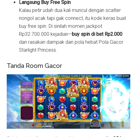
Langsung Buy Free Spin
Kalau petir udah dua kali muncul dengan scatter
nongol acak tapi gak connect, itu kode keras buat
buy free spin. Di sinilah momen jackpot
Rp32.700.000 kejadian—
buy spin di bet Rp2.000
dan rasakan dampak dari pola hebat Pola Gacor
Starlight Princess.
Tanda Room Gacor