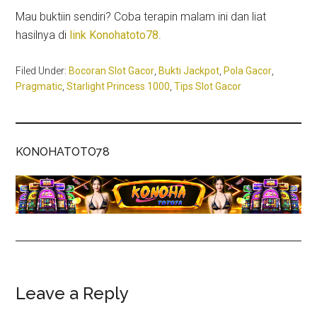
Mau buktiin sendiri? Coba terapin malam ini dan liat
hasilnya di
link Konohatoto78
.
Filed Under:
Bocoran Slot Gacor
,
Bukti Jackpot
,
Pola Gacor
,
Pragmatic
,
Starlight Princess 1000
,
Tips Slot Gacor
KONOHATOTO78
Reader
Leave a Reply