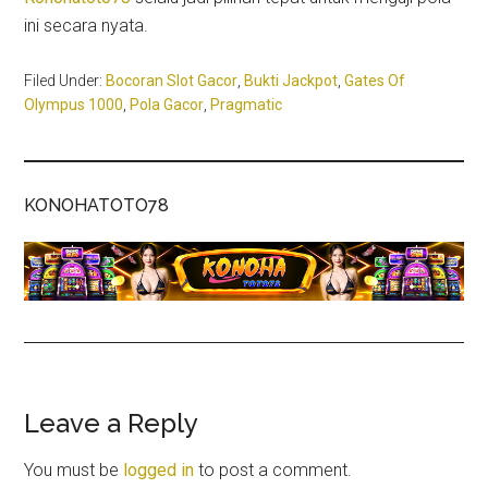
ini secara nyata.
Filed Under:
Bocoran Slot Gacor
,
Bukti Jackpot
,
Gates Of
Olympus 1000
,
Pola Gacor
,
Pragmatic
KONOHATOTO78
Reader
Leave a Reply
Interactions
You must be
logged in
to post a comment.