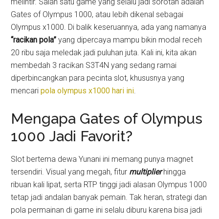
melintir. Salah satu game yang selalu jadi sorotan adalah
Gates of Olympus 1000, atau lebih dikenal sebagai
Olympus x1000. Di balik keseruannya, ada yang namanya
“racikan pola”
yang dipercaya mampu bikin modal receh
20 ribu saja meledak jadi puluhan juta. Kali ini, kita akan
membedah 3 racikan S3T4N yang sedang ramai
diperbincangkan para pecinta slot, khususnya yang
mencari
pola olympus x1000 hari ini
.
Mengapa Gates of Olympus
1000 Jadi Favorit?
Slot bertema dewa Yunani ini memang punya magnet
tersendiri. Visual yang megah, fitur
multiplier
hingga
ribuan kali lipat, serta RTP tinggi jadi alasan Olympus 1000
tetap jadi andalan banyak pemain. Tak heran, strategi dan
pola permainan di game ini selalu diburu karena bisa jadi