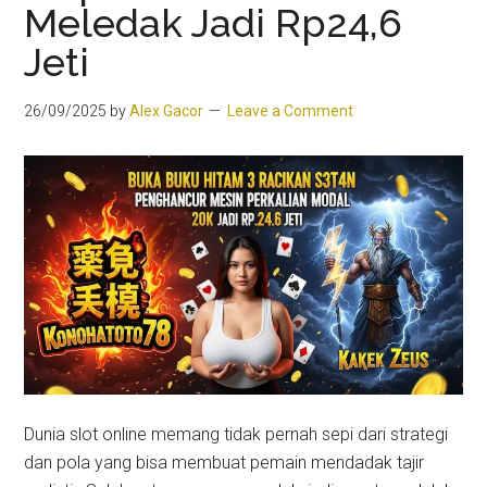
Meledak Jadi Rp24,6
Jeti
26/09/2025
by
Alex Gacor
Leave a Comment
Dunia slot online memang tidak pernah sepi dari strategi
dan pola yang bisa membuat pemain mendadak tajir