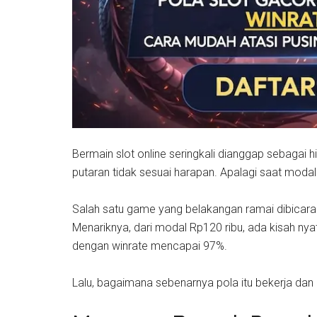
Bermain slot online seringkali dianggap sebagai 
putaran tidak sesuai harapan. Apalagi saat modal 
Salah satu game yang belakangan ramai dibicara
Menariknya, dari modal Rp120 ribu, ada kisah n
dengan winrate mencapai 97%.
Lalu, bagaimana sebenarnya pola itu bekerja dan