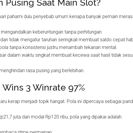
Pusing Saat Main Slot?
ari pahami dulu penyebab umum kenapa banyak pemain merasa p
mengandalkan keberuntungan tanpa perhitungan.
an tidak mengatur taruhan seringkali membuat saldo cepat hab
 pola tanpa konsistensi justru menambah tekanan mental.
r dalam waktu singkat membuat kecewa saat hasil tidak sesua
menghindari rasa pusing yang berlebihan.
g Wins 3 Winrate 97%
aru kerap menjadi topik hangat. Pola ini dipercaya sebagai p
1,7 juta dari modal Rp120 ribu, pola yang dipakai adalah:
embaca ritme permainan.