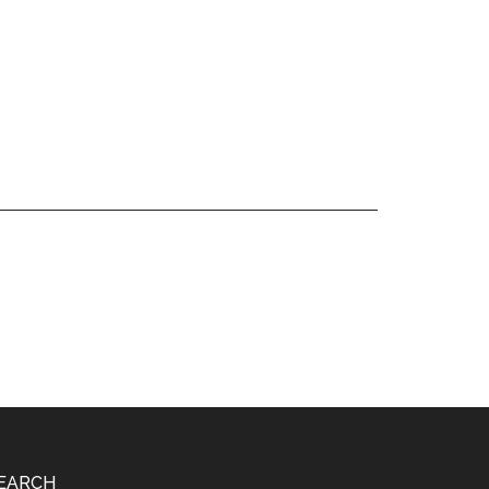
EARCH