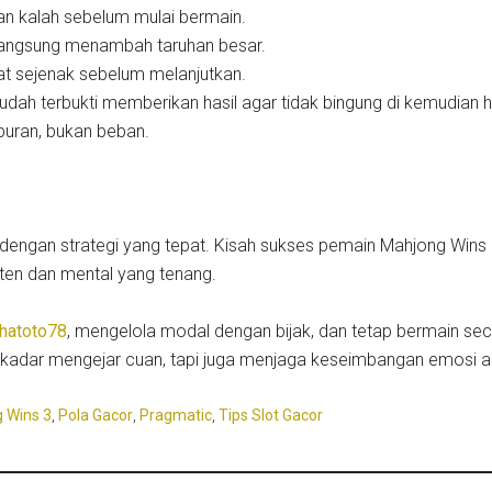
n kalah sebelum mulai bermain.
 langsung menambah taruhan besar.
hat sejenak sebelum melanjutkan.
dah terbukti memberikan hasil agar tidak bingung di kemudian ha
buran, bukan beban.
i dengan strategi yang tepat. Kisah sukses pemain Mahjong Win
sten dan mental yang tenang.
hatoto78
, mengelola modal dengan bijak, dan tetap bermain sec
ekadar mengejar cuan, tapi juga menjaga keseimbangan emosi ag
 Wins 3
,
Pola Gacor
,
Pragmatic
,
Tips Slot Gacor