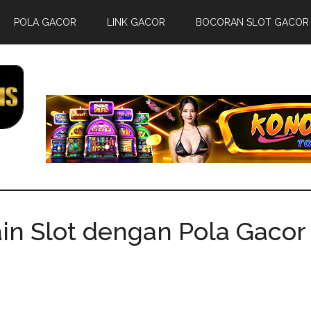
POLA GACOR
LINK GACOR
BOCORAN SLOT GACOR
ain Slot dengan Pola Gaco