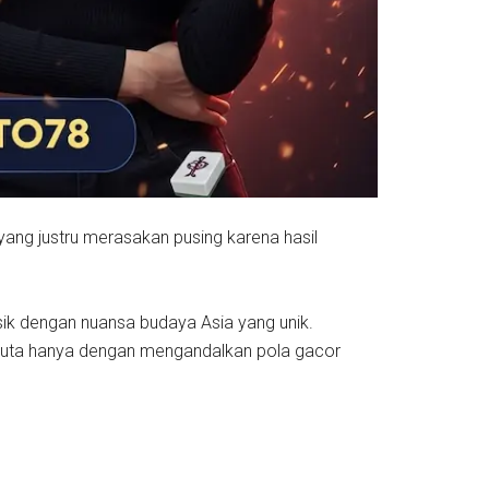
 yang justru merasakan pusing karena hasil
ik dengan nuansa budaya Asia yang unik.
 juta hanya dengan mengandalkan pola gacor