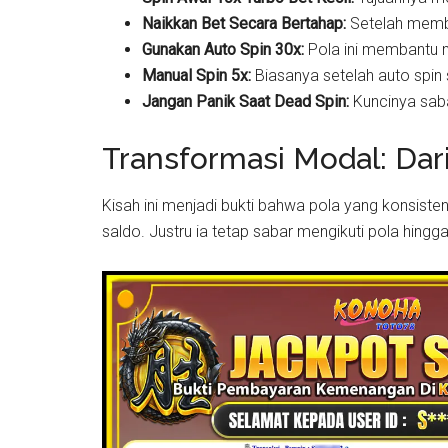
Naikkan Bet Secara Bertahap:
Setelah membac
Gunakan Auto Spin 30x:
Pola ini membantu m
Manual Spin 5x:
Biasanya setelah auto spin 
Jangan Panik Saat Dead Spin:
Kuncinya saba
Transformasi Modal: Dari
Kisah ini menjadi bukti bahwa pola yang konsist
saldo. Justru ia tetap sabar mengikuti pola hing