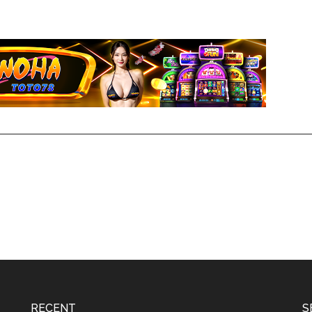
RECENT
S