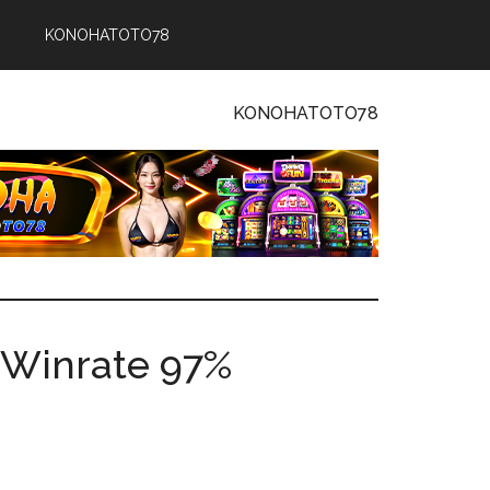
KONOHATOTO78
KONOHATOTO78
r Winrate 97%