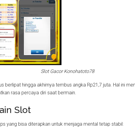
Slot Gacor Konohatoto78
us berlipat hingga akhirnya tembus angka Rp21,7 juta. Hal ini m
an rasa percaya diri saat bermain.
ain Slot
s yang bisa diterapkan untuk menjaga mental tetap stabil: