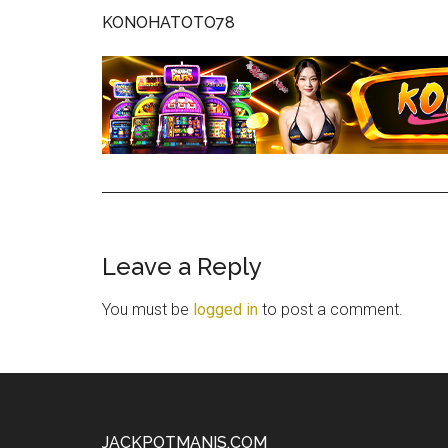
KONOHATOTO78
Reader
Leave a Reply
Interactions
You must be
logged in
to post a comment.
JACKPOTMANIS.COM