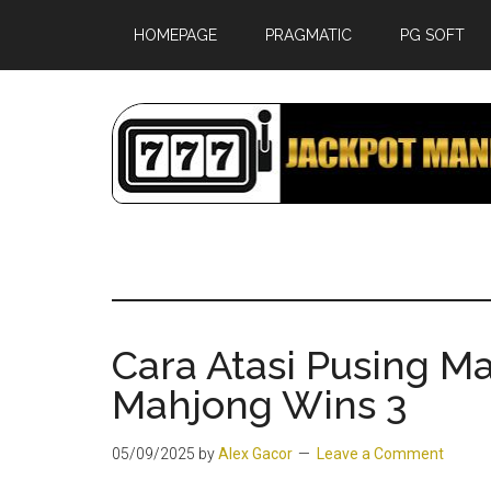
Skip
Skip
HOMEPAGE
PRAGMATIC
PG SOFT
to
to
main
footer
content
Komunitas
Rahasia
Scatter
Slot
Jackpot
Indonesia
Cara Atasi Pusing M
Mahjong Wins 3
05/09/2025
by
Alex Gacor
Leave a Comment