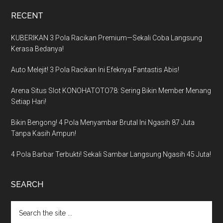
RECENT
KUBERIKAN 3 Pola Racikan Premium—Sekali Coba Langsung
Kerasa Bedanya!
Auto Melejit! 3 Pola Racikan Ini Efeknya Fantastis Abis!
Arena Situs Slot KONOHATOTO78: Sering Bikin Member Menang
Setiap Hari!
Bikin Bengong! 4 Pola Menyambar Brutal Ini Ngasih 87 Juta
Tanpa Kasih Ampun!
4 Pola Barbar Terbukti! Sekali Sambar Langsung Ngasih 45 Juta!
SEARCH
Search
the