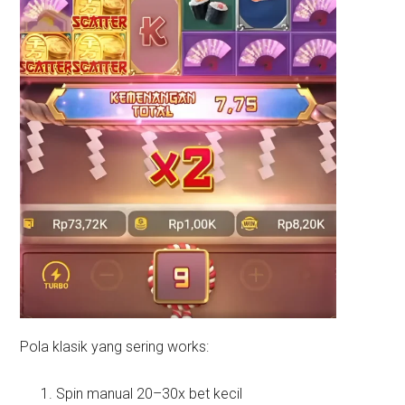
Pola klasik yang sering works:
Spin manual 20–30x bet kecil