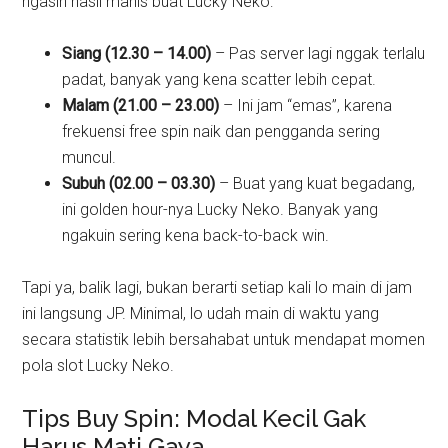
ngasih hasil manis buat Lucky Neko:
Siang (12.30 – 14.00)
– Pas server lagi nggak terlalu
padat, banyak yang kena scatter lebih cepat.
Malam (21.00 – 23.00)
– Ini jam “emas”, karena
frekuensi free spin naik dan pengganda sering
muncul.
Subuh (02.00 – 03.30)
– Buat yang kuat begadang,
ini golden hour-nya Lucky Neko. Banyak yang
ngakuin sering kena back-to-back win.
Tapi ya, balik lagi, bukan berarti setiap kali lo main di jam
ini langsung JP. Minimal, lo udah main di waktu yang
secara statistik lebih bersahabat untuk mendapat momen
pola slot Lucky Neko.
Tips Buy Spin: Modal Kecil Gak
Harus Mati Gaya