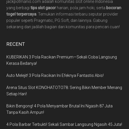
jackpotmanis.com adalah komunitas slot online Indonesia
yang berbagi
tips slot gacor
harian, pola jam hoki, serta
bocoran
togel terpercaya
. Temukan informasi terbaru seputar provider
populer seperti Pragmatic, PG Soft, dan lainnya. Gabung
sekarang dan jadilah bagian dari komunitas para pencari cuan!
RECENT
KUBERIKAN 3 Pola Racikan Premium—Sekali Coba Langsung
Kerasa Bedanya!
Auto Melejit! 3 Pola Racikan Ini Efeknya Fantastis Abis!
Arena Situs Slot KONOHATOTO78: Sering Bikin Member Menang
Setiap Hari!
Bikin Bengong! 4 Pola Menyambar Brutal Ini Ngasih 87 Juta
Tanpa Kasih Ampun!
4 Pola Barbar Terbukti! Sekali Sambar Langsung Ngasih 45 Juta!