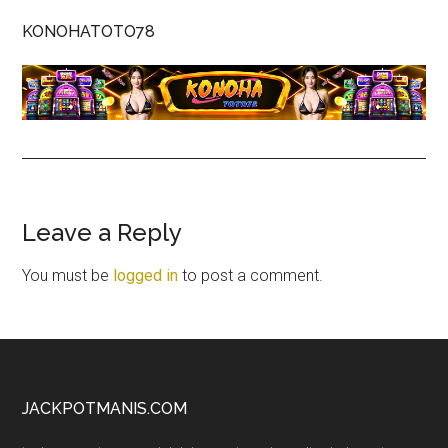
KONOHATOTO78
Reader
Leave a Reply
Interactions
You must be
logged in
to post a comment.
Footer
JACKPOTMANIS.COM