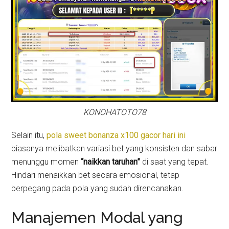
KONOHATOTO78
Selain itu,
pola sweet bonanza x100 gacor hari ini
biasanya melibatkan variasi bet yang konsisten dan sabar
menunggu momen
“naikkan taruhan”
di saat yang tepat.
Hindari menaikkan bet secara emosional, tetap
berpegang pada pola yang sudah direncanakan.
Manajemen Modal yang