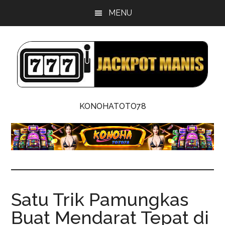
Skip
Skip
MENU
to
to
main
footer
content
Komunitas
Rahasia
KONOHATOTO78
Scatter
Slot
Jackpot
Indonesia
Satu Trik Pamungkas
Buat Mendarat Tepat di