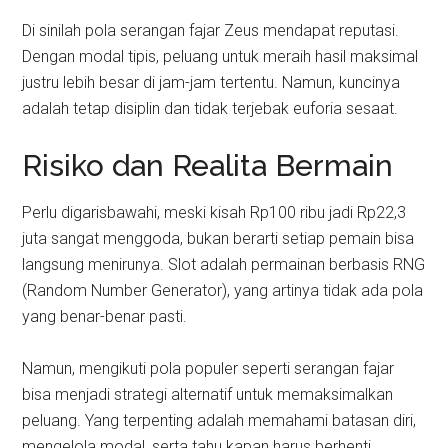
Di sinilah pola serangan fajar Zeus mendapat reputasi.
Dengan modal tipis, peluang untuk meraih hasil maksimal
justru lebih besar di jam-jam tertentu. Namun, kuncinya
adalah tetap disiplin dan tidak terjebak euforia sesaat.
Risiko dan Realita Bermain
Perlu digarisbawahi, meski kisah Rp100 ribu jadi Rp22,3
juta sangat menggoda, bukan berarti setiap pemain bisa
langsung menirunya. Slot adalah permainan berbasis RNG
(Random Number Generator), yang artinya tidak ada pola
yang benar-benar pasti.
Namun, mengikuti pola populer seperti serangan fajar
bisa menjadi strategi alternatif untuk memaksimalkan
peluang. Yang terpenting adalah memahami batasan diri,
mengelola modal, serta tahu kapan harus berhenti.