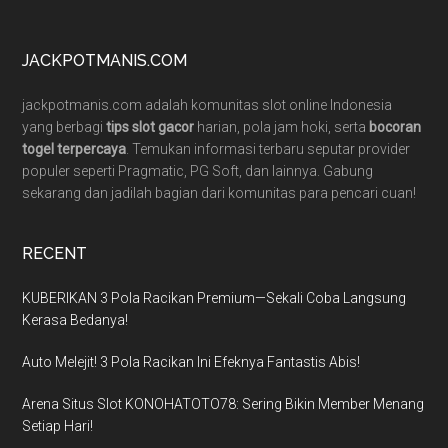
Footer
JACKPOTMANIS.COM
jackpotmanis.com adalah komunitas slot online Indonesia
yang berbagi
tips slot gacor
harian, pola jam hoki, serta
bocoran
togel terpercaya
. Temukan informasi terbaru seputar provider
populer seperti Pragmatic, PG Soft, dan lainnya. Gabung
sekarang dan jadilah bagian dari komunitas para pencari cuan!
RECENT
KUBERIKAN 3 Pola Racikan Premium—Sekali Coba Langsung
Kerasa Bedanya!
Auto Melejit! 3 Pola Racikan Ini Efeknya Fantastis Abis!
Arena Situs Slot KONOHATOTO78: Sering Bikin Member Menang
Setiap Hari!