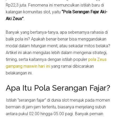
Rp22,3 juta. Fenomena ini memunculkan istilah baru di
kalangan komunitas slot, yaitu
“Pola Serangan Fajar Aki-
Aki Zeus”
.
Banyak yang bertanya-tanya, apa sebenarnya rahasia di
balik pola ini? Apakah benar-benar bisa menggandakan
modal dalam hitungan menit, atau sekadar mitos belaka?
Artikel ini akan mengulas lebih dalam mengenai strategi,
timing, serta kaitannya dengan istilah populer
pola Zeus
gampang maxwin hari ini
yang ramai dibicarakan
belakangan ini.
Apa Itu Pola Serangan Fajar?
Istilah “serangan fajar” di dunia slot merujuk pada momen
bermain di jam-jam tertentu, biasanya menjelang subuh
antara pukul 02.00 hingga 05.00 pagi. Banyak pemain