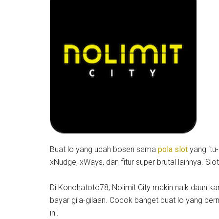
Buat lo yang udah bosen sama
pola slot
yang itu-
xNudge, xWays, dan fitur super brutal lainnya. S
Di Konohatoto78, Nolimit City makin naik daun ka
bayar gila-gilaan. Cocok banget buat lo yang be
ini.