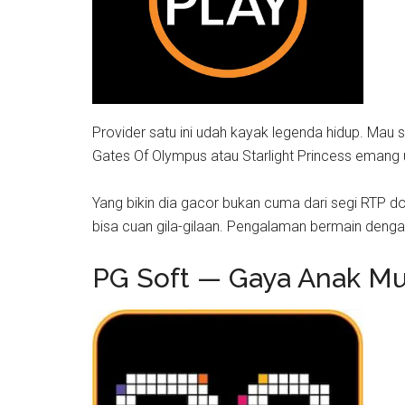
Provider satu ini udah kayak legenda hidup. Mau s
Gates Of Olympus atau Starlight Princess emang 
Yang bikin dia gacor bukan cuma dari segi RTP doa
bisa cuan gila-gilaan. Pengalaman bermain denga
PG Soft — Gaya Anak Mu