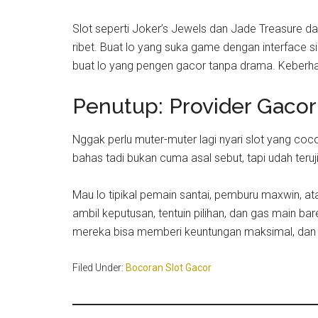
Slot seperti Joker’s Jewels dan Jade Treasure d
ribet. Buat lo yang suka game dengan interface 
buat lo yang pengen gacor tanpa drama. Keberhasi
Penutup: Provider Gacor
Nggak perlu muter-muter lagi nyari slot yang co
bahas tadi bukan cuma asal sebut, tapi udah teruji
Mau lo tipikal pemain santai, pemburu maxwin, at
ambil keputusan, tentuin pilihan, dan gas main 
mereka bisa memberi keuntungan maksimal, dan 
Filed Under:
Bocoran Slot Gacor