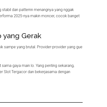
ng stabil dan patternn menangnya yang nggak
. Performa 2025-nya makin moncer, cocok banget
o yang Gerak
ik sampe yang brutal. Provider-provider yang gue
et sama gaya main lo. Yang penting sekarang,
ider Slot Tergacor dan bekerjasama dengan