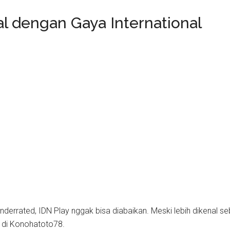
al dengan Gaya International
nderrated, IDN Play nggak bisa diabaikan. Meski lebih dikenal seb
i di Konohatoto78.