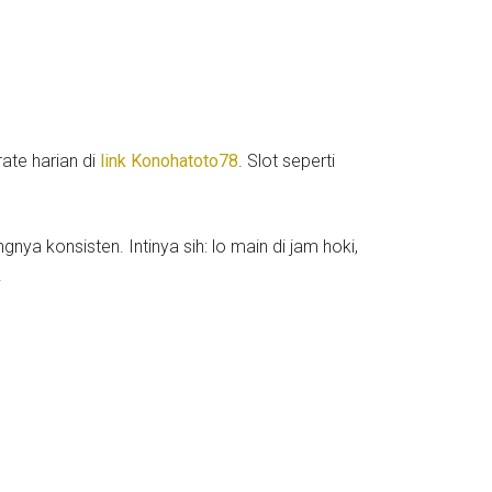
ate harian di
link Konohatoto78
. Slot seperti
ya konsisten. Intinya sih: lo main di jam hoki,
.