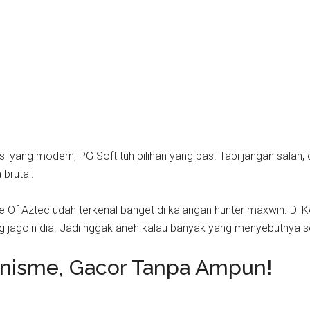
 yang modern, PG Soft tuh pilihan yang pas. Tapi jangan salah, di
 brutal.
 Of Aztec udah terkenal banget di kalangan hunter maxwin. Di 
ng jagoin dia. Jadi nggak aneh kalau banyak yang menyebutnya s
kanisme, Gacor Tanpa Ampun!