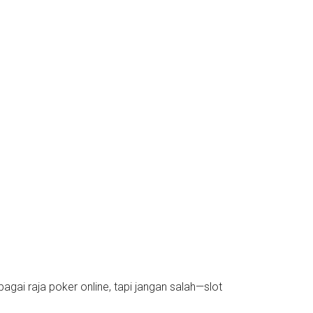
agai raja poker online, tapi jangan salah—slot