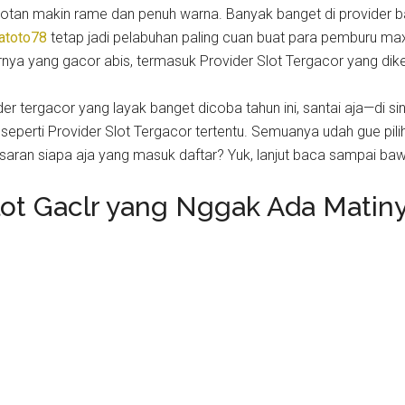
slotan makin rame dan penuh warna. Banyak banget di provider b
atoto78
tetap jadi pelabuhan paling cuan buat para pemburu m
ernya yang gacor abis, termasuk Provider Slot Tergacor yang dike
er tergacor yang layak banget dicoba tahun ini, santai aja—di si
seperti Provider Slot Tergacor tertentu. Semuanya udah gue pili
aran siapa aja yang masuk daftar? Yuk, lanjut baca sampai baw
lot Gaclr yang Nggak Ada Matin