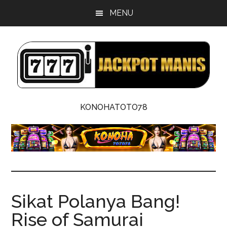
Skip
Skip
MENU
to
to
main
footer
content
Komunitas
Rahasia
KONOHATOTO78
Scatter
Slot
Jackpot
Indonesia
Sikat Polanya Bang!
Rise of Samurai