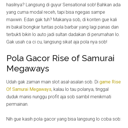
hasilnya? Langsung di guyur Sensational sob! Bahkan ada
yang cuma modal receh, tapi bisa ngegas sampe
maxwin. Edan gak tuh? Makanya sob, di konten gue kali
ini bakal bongkar tuntas pola barbar yang lagi panas dan
terbukti bikin lo auto jadi sultan dadakan di perumahan lo.
Gak usah ca ci cu, langsung sikat aja pola nya sob!
Pola Gacor Rise of Samurai
Megaways
Udah gak zaman main slot asal-asalan sob. Di
game Rise
Of Samurai Megaways
, kalau lo tau polanya, tinggal
duduk manis nunggu profit aja sob sambil menikmati
permainan.
Nih gue kasih pola gacor yang bisa langsung lo coba sob: