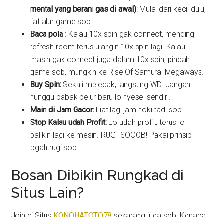
mental yang berani gas di awal)
: Mulai dari kecil dulu,
liat alur game sob.
Baca pola
: Kalau 10x spin gak connect, mending
refresh room terus ulangin 10x spin lagi. Kalau
masih gak connect juga dalam 10x spin, pindah
game sob, mungkin ke Rise Of Samurai Megaways.
Buy Spin:
Sekali meledak, langsung WD. Jangan
nunggu babak belur baru lo nyesel sendiri.
Main di Jam Gacor:
Liat lagi jam hoki tadi sob
Stop Kalau udah Profit:
Lo udah profit, terus lo
balikin lagi ke mesin. RUGI SOOOB! Pakai prinsip
ogah rugi sob.
Bosan Dibikin Rungkad di
Situs Lain?
Join di Situs
KONOHATOTO78
sekarang juga sob! Kenapa