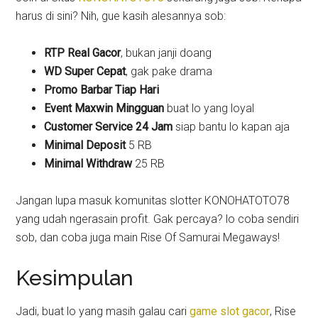
harus di sini? Nih, gue kasih alesannya sob:
RTP Real Gacor
, bukan janji doang
WD Super Cepat
, gak pake drama
Promo Barbar Tiap Hari
Event Maxwin Mingguan
buat lo yang loyal
Customer Service 24 Jam
siap bantu lo kapan aja
Minimal Deposit
5 RB
Minimal Withdraw
25 RB
Jangan lupa masuk komunitas slotter KONOHATOTO78
yang udah ngerasain profit. Gak percaya? lo coba sendiri
sob, dan coba juga main Rise Of Samurai Megaways!
Kesimpulan
Jadi, buat lo yang masih galau cari
game slot gacor
, Rise