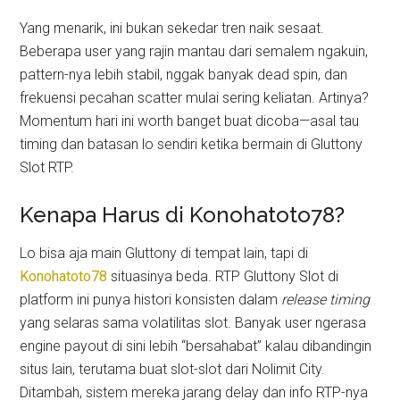
Yang menarik, ini bukan sekedar tren naik sesaat.
Beberapa user yang rajin mantau dari semalem ngakuin,
pattern-nya lebih stabil, nggak banyak dead spin, dan
frekuensi pecahan scatter mulai sering keliatan. Artinya?
Momentum hari ini worth banget buat dicoba—asal tau
timing dan batasan lo sendiri ketika bermain di Gluttony
Slot RTP.
Kenapa Harus di Konohatoto78?
Lo bisa aja main Gluttony di tempat lain, tapi di
Konohatoto78
situasinya beda. RTP Gluttony Slot di
platform ini punya histori konsisten dalam
release timing
yang selaras sama volatilitas slot. Banyak user ngerasa
engine payout di sini lebih “bersahabat” kalau dibandingin
situs lain, terutama buat slot-slot dari Nolimit City.
Ditambah, sistem mereka jarang delay dan info RTP-nya