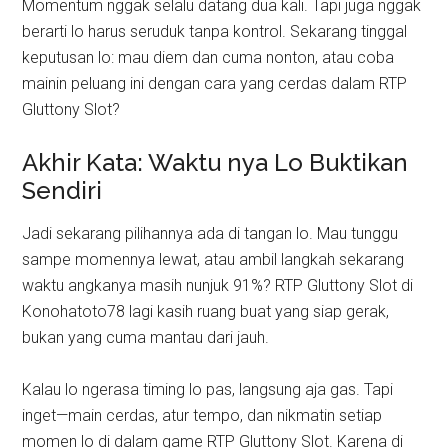
Momentum nggak selalu datang dua kali. Tapi juga nggak
berarti lo harus seruduk tanpa kontrol. Sekarang tinggal
keputusan lo: mau diem dan cuma nonton, atau coba
mainin peluang ini dengan cara yang cerdas dalam RTP
Gluttony Slot?
Akhir Kata: Waktu nya Lo Buktikan
Sendiri
Jadi sekarang pilihannya ada di tangan lo. Mau tunggu
sampe momennya lewat, atau ambil langkah sekarang
waktu angkanya masih nunjuk 91%? RTP Gluttony Slot di
Konohatoto78 lagi kasih ruang buat yang siap gerak,
bukan yang cuma mantau dari jauh.
Kalau lo ngerasa timing lo pas, langsung aja gas. Tapi
inget—main cerdas, atur tempo, dan nikmatin setiap
momen lo di dalam game RTP Gluttony Slot. Karena di