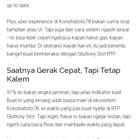
up to date.
Plus, user experience di Konohatoto78 bukan cuma soal
tampilan atau UI. Tapi juga dari cara sistem ngasih sinyal
—lo bisa lebih cepet ngebaca kapan harus gas, kapan
harus mundur. Di skenario kayak hari ini, itu jadi penentu
banget buat berinteraksi dengan Gluttony Slot RTP.
Saatnya Gerak Cepat, Tapi Tetap
Kalem
91% itu bukan angka jaminan, tapi jelas indikator kuat.
Buat lo yang emang udah biasa main di ekosistem
Konohatoto78, ini waktu yang pas buat nyelip di RTP
Gluttony Slot. Tapi inget, fokus lo bukan ngejar instan, tapi
ngerti cara baca flow dan manfaatin waktu yang tepat.