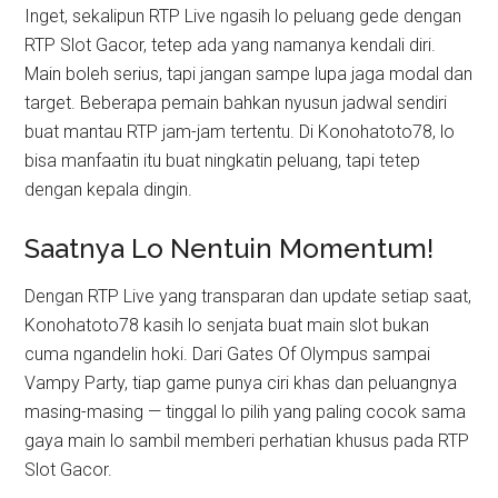
Inget, sekalipun RTP Live ngasih lo peluang gede dengan
RTP Slot Gacor, tetep ada yang namanya kendali diri.
Main boleh serius, tapi jangan sampe lupa jaga modal dan
target. Beberapa pemain bahkan nyusun jadwal sendiri
buat mantau RTP jam-jam tertentu. Di Konohatoto78, lo
bisa manfaatin itu buat ningkatin peluang, tapi tetep
dengan kepala dingin.
Saatnya Lo Nentuin Momentum!
Dengan RTP Live yang transparan dan update setiap saat,
Konohatoto78 kasih lo senjata buat main slot bukan
cuma ngandelin hoki. Dari Gates Of Olympus sampai
Vampy Party, tiap game punya ciri khas dan peluangnya
masing-masing — tinggal lo pilih yang paling cocok sama
gaya main lo sambil memberi perhatian khusus pada RTP
Slot Gacor.