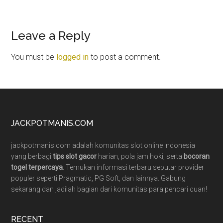
Reader
Leave a Reply
Interactions
You must be
logged in
to post a comment.
Footer
JACKPOTMANIS.COM
jackpotmanis.com adalah komunitas slot online Indonesia
yang berbagi
tips slot gacor
harian, pola jam hoki, serta
bocoran
togel terpercaya
. Temukan informasi terbaru seputar provider
populer seperti Pragmatic, PG Soft, dan lainnya. Gabung
sekarang dan jadilah bagian dari komunitas para pencari cuan!
RECENT