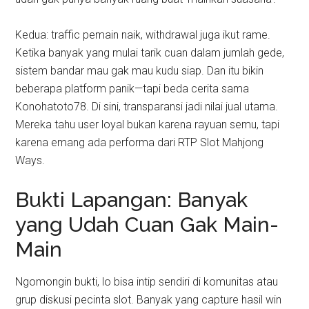
Kedua: traffic pemain naik, withdrawal juga ikut rame.
Ketika banyak yang mulai tarik cuan dalam jumlah gede,
sistem bandar mau gak mau kudu siap. Dan itu bikin
beberapa platform panik—tapi beda cerita sama
Konohatoto78. Di sini, transparansi jadi nilai jual utama.
Mereka tahu user loyal bukan karena rayuan semu, tapi
karena emang ada performa dari RTP Slot Mahjong
Ways.
Bukti Lapangan: Banyak
yang Udah Cuan Gak Main-
Main
Ngomongin bukti, lo bisa intip sendiri di komunitas atau
grup diskusi pecinta slot. Banyak yang capture hasil win