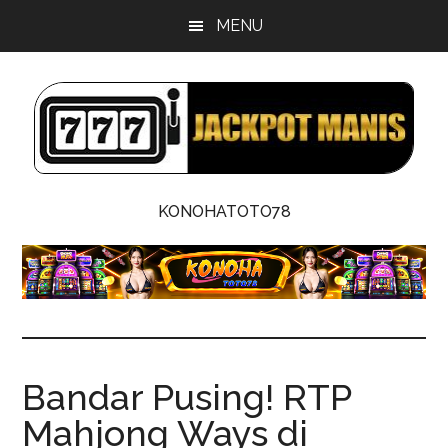
Skip
Skip
MENU
to
to
main
footer
content
Komunitas
Rahasia
KONOHATOTO78
Scatter
Slot
Jackpot
Indonesia
Bandar Pusing! RTP
Mahjong Ways di