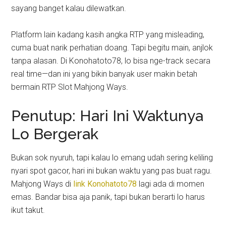
sayang banget kalau dilewatkan.
Platform lain kadang kasih angka RTP yang misleading,
cuma buat narik perhatian doang. Tapi begitu main, anjlok
tanpa alasan. Di Konohatoto78, lo bisa nge-track secara
real time—dan ini yang bikin banyak user makin betah
bermain RTP Slot Mahjong Ways.
Penutup: Hari Ini Waktunya
Lo Bergerak
Bukan sok nyuruh, tapi kalau lo emang udah sering keliling
nyari spot gacor, hari ini bukan waktu yang pas buat ragu.
Mahjong Ways di
link Konohatoto78
lagi ada di momen
emas. Bandar bisa aja panik, tapi bukan berarti lo harus
ikut takut.