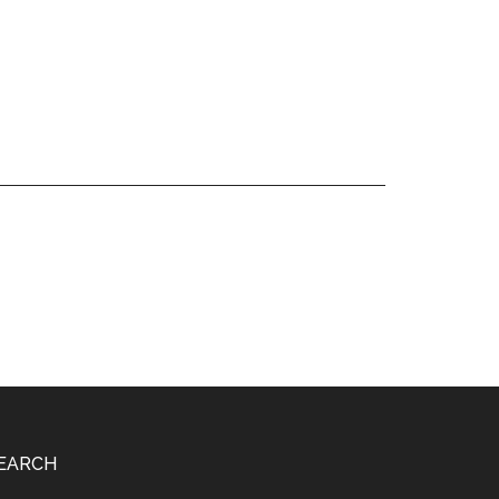
EARCH