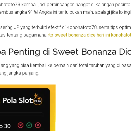
oto78 kembali jadi perbincangan hangat di kalangan pecinta s
bus angka 91%! Angka ini tentu bukan main, apalagi jika lo ing
g sering JP yang terbukti efektif di Konohatoto78, serta tips o
tuntas tentang bagaimana
rtp sweet bonanza dice hari ini konohato
a Penting di Sweet Bonanza Di
ng yang bisa kembali ke pemain dari total taruhan yang di pasan
ng jangka panjang.