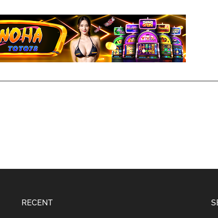
RECENT
S