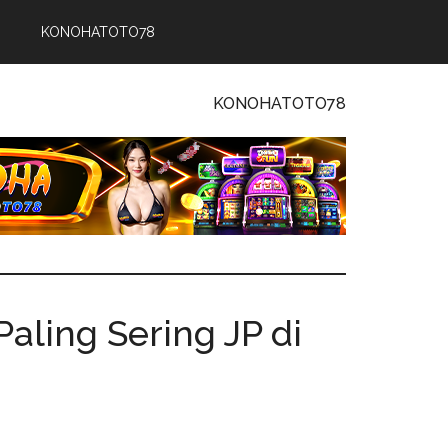
KONOHATOTO78
KONOHATOTO78
aling Sering JP di