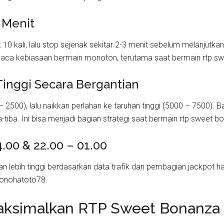
3 Menit
10 kali, lalu stop sejenak sekitar 2-3 menit sebelum melanjutkan
baca kebiasaan bermain monoton, terutama saat bermain rtp s
Tinggi Secara Bergantian
 2500), lalu naikkan perlahan ke taruhan tinggi (5000 – 7500). 
tiba. Ini bisa menjadi bagian strategi saat bermain rtp sweet b
4.00 & 22.00 – 01.00
gan lebih tinggi berdasarkan data trafik dan pembagian jackpo
konohatoto78.
aksimalkan RTP Sweet Bonanza