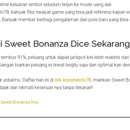
ritme keluaran simbol sebelum terjun ke mode uang asli.
o78, banyak fitur riwayat game yang bisa jadi referensi kapan w
.
Banyak member berbagi pengalaman dan pola baru yang bisa d
di Sweet Bonanza Dice Sekarang
bus 91%, peluang untuk dapat jackpot kini lebih realistis dar
Jangan biarkan peluang ini lewat begitu saja dan optimal kan 
untukmu. Daftar hari ini di
link Konohatoto78
, mainkan Sweet Bo
bijak dan nikmati keseruan nya tanpa tekanan!
,
Sweet Bonanza Dice