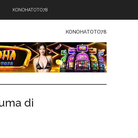
KONOHATOTO78
KONOHATOTO78
Cuma di