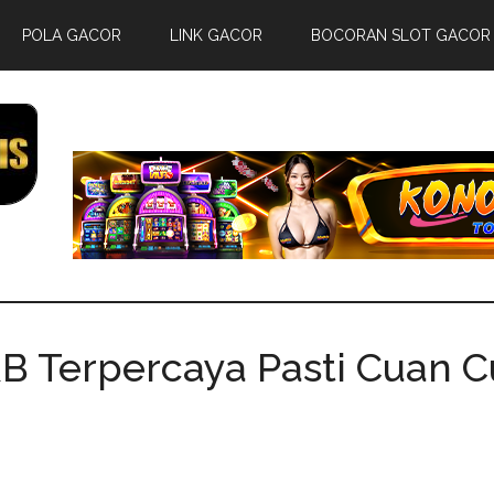
POLA GACOR
LINK GACOR
BOCORAN SLOT GACOR
5RB Terpercaya Pasti Cuan 