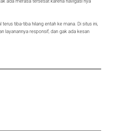
 gak ada merasa tersesat karena navigasi nya
erus tiba-tiba hilang entah ke mana. Di situs ini,
dan layanannya responsif, dan gak ada kesan