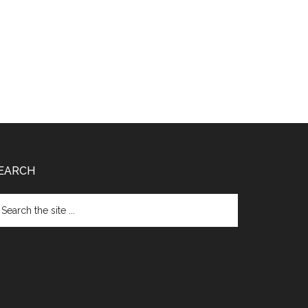
EARCH
arch
e
te