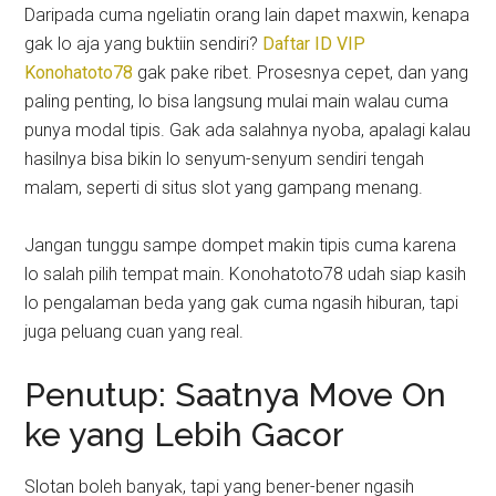
Daripada cuma ngeliatin orang lain dapet maxwin, kenapa
gak lo aja yang buktiin sendiri?
Daftar ID VIP
Konohatoto78
gak pake ribet. Prosesnya cepet, dan yang
paling penting, lo bisa langsung mulai main walau cuma
punya modal tipis. Gak ada salahnya nyoba, apalagi kalau
hasilnya bisa bikin lo senyum-senyum sendiri tengah
malam, seperti di situs slot yang gampang menang.
Jangan tunggu sampe dompet makin tipis cuma karena
lo salah pilih tempat main. Konohatoto78 udah siap kasih
lo pengalaman beda yang gak cuma ngasih hiburan, tapi
juga peluang cuan yang real.
Penutup: Saatnya Move On
ke yang Lebih Gacor
Slotan boleh banyak, tapi yang bener-bener ngasih