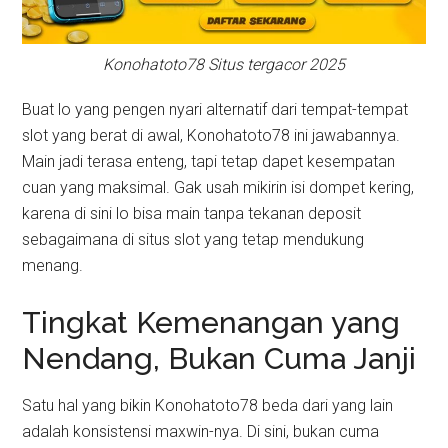
Konohatoto78 Situs tergacor 2025
Buat lo yang pengen nyari alternatif dari tempat-tempat
slot yang berat di awal, Konohatoto78 ini jawabannya.
Main jadi terasa enteng, tapi tetap dapet kesempatan
cuan yang maksimal. Gak usah mikirin isi dompet kering,
karena di sini lo bisa main tanpa tekanan deposit
sebagaimana di situs slot yang tetap mendukung
menang.
Tingkat Kemenangan yang
Nendang, Bukan Cuma Janji
Satu hal yang bikin Konohatoto78 beda dari yang lain
adalah konsistensi maxwin-nya. Di sini, bukan cuma