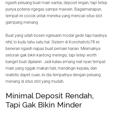
ngasih peluang buat main santai, deposit ringan, tapi tetep
punya potensi ngegas sampe maxwin. Bagaimanapun,
tempat ini cocok untuk mereka yang mencari situs slot
gampang menang.
Buat yang udah bosen ngeluarin modal gede tapi hasilnya
nihil, lo kudu tahu satu hal. Sistem di Konohatoto78 ini
beneran ngasih napas buat pemain harian. Minimalnya
setoran gak bikin kantong meringis, tapi tetep worth
banget buat dijalanin. Jadi kalau emang niat nyari tempat
main yang nggak makan hati, mendingin kepala, dan
realistis dapet cuan, ini dia tempatnya dengan peluang
menang di situs slot yang mudah.
Minimal Deposit Rendah,
Tapi Gak Bikin Minder