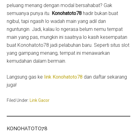
peluang menang dengan modal bersahabat? Gak
semuanya punya itu.
Konohatoto78
hadir bukan buat
ngibul, tapi ngasih lo wadah main yang adil dan
nguntungin. Jadi, kalau lo ngerasa belum nemu tempat
main yang pas, mungkin ini saatnya lo kasih kesempatan
buat Konohatoto78 jadi pelabuhan baru. Seperti situs slot
yang gampang menang, tempat ini menawarkan
kemudahan dalam bermain.
Langsung gas ke
link Konohatoto78
dan daftar sekarang
juga!
Filed Under:
Link Gacor
KONOHATOTO78