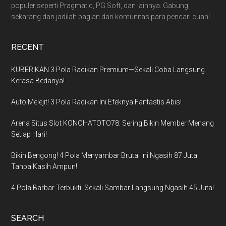
populer seperti Pragmatic, PG Soft, dan lainnya. Gabung
sekarang dan jadilah bagian dari komunitas para pencari cuan!
RECENT
KUBERIKAN 3 Pola Racikan Premium—Sekali Coba Langsung
Kerasa Bedanya!
Auto Melejit! 3 Pola Racikan Ini Efeknya Fantastis Abis!
Arena Situs Slot KONOHATOTO78: Sering Bikin Member Menang
Setiap Hari!
Bikin Bengong! 4 Pola Menyambar Brutal Ini Ngasih 87 Juta
Tanpa Kasih Ampun!
4 Pola Barbar Terbukti! Sekali Sambar Langsung Ngasih 45 Juta!
SEARCH