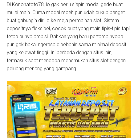
Di Konohatoto78, lo gak perlu siapin modal gede buat
mulai main. Cuma modal receh pun udah cukup banget
buat gabungin diri lo ke meja permainan slot. Sistem
depositnya fleksibel, cocok buat yang main tipis-tipis tapi
tetap punya ambisi. Bahkan yang baru pertama nyoba
pun gak bakal ngerasa dibebanin sama minimal deposit
yang kelewat tinggi. Ini berbeda dengan situs lain,
termasuk saat mencoba menemukan situs slot dengan
peluang menang yang gampang.