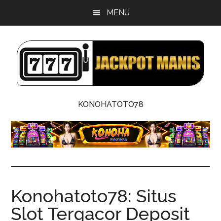
Skip
Skip
MENU
to
to
main
footer
content
Komunitas
Rahasia
KONOHATOTO78
Scatter
Slot
Jackpot
Indonesia
Konohatoto78: Situs
Slot Tergacor Deposit