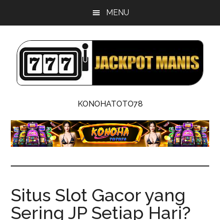
Skip
Skip
MENU
to
to
main
footer
content
Komunitas
Rahasia
KONOHATOTO78
Scatter
Slot
Jackpot
Indonesia
Situs Slot Gacor yang
Sering JP Setiap Hari?