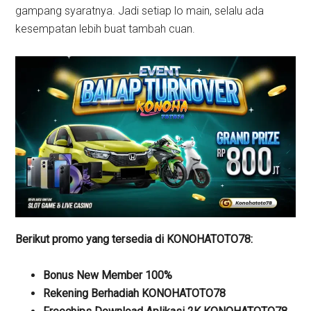
gampang syaratnya. Jadi setiap lo main, selalu ada
kesempatan lebih buat tambah cuan.
Berikut promo yang tersedia di KONOHATOTO78:
Bonus New Member 100%
Rekening Berhadiah KONOHATOTO78