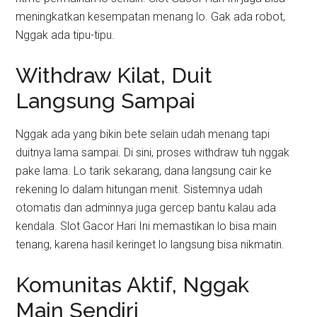
meningkatkan kesempatan menang lo. Gak ada robot,
Nggak ada tipu-tipu.
Withdraw Kilat, Duit
Langsung Sampai
Nggak ada yang bikin bete selain udah menang tapi
duitnya lama sampai. Di sini, proses withdraw tuh nggak
pake lama. Lo tarik sekarang, dana langsung cair ke
rekening lo dalam hitungan menit. Sistemnya udah
otomatis dan adminnya juga gercep bantu kalau ada
kendala. Slot Gacor Hari Ini memastikan lo bisa main
tenang, karena hasil keringet lo langsung bisa nikmatin.
Komunitas Aktif, Nggak
Main Sendiri