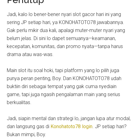
Jadi, kalo lo bener-bener nyari slot gacor hari ini yang
sering JP setiap hari, ya KONOHATOTO78 jawabannya.
Gak perlu mikir dua kali, apalagi muter-muter nyari yang
belum jelas. Di sini lo dapet semuanya—keamanan,
kecepatan, komunitas, dan promo nyata—tanpa harus
drama atau was-was.
Main slot itu soal hoki, tapi platform yang lo pilih juga
punya peran penting, Boy. Dan KONOHATOTO78 udah
buktiin diri sebagai tempat yang gak cuma nyediain
game, tapi juga ngasih pengalaman main yang serius
berkualitas.
Jadi, siapin mental dan strategi lo, jangan lupa atur modal,
dan langsung gas di
Konohatoto78 login
. JP setiap hari?
Bukan mimpi, Boy.