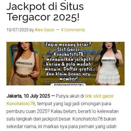
Jackpot di Situs
Tergacor 2025!
10/07/2025
by
Alex Gacor
4 Comments
Jakarta, 10 July 2025 —
Punya akun di
link slot gacor
Konohatoto78
, tempat yang lagi jadi omongan para
pemburu cuan 2025? Kalau belum, berarti lo kelewatan
satu langkah dari jackpot besar. Konohatoto78 bukan
sekedar nama, ini markas nya para pemain yang udah