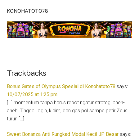
KONOHATOTO78
Reader
Trackbacks
Interactions
Bonus Gates of Olympus Spesial di Konohatoto78
says:
10/07/2025 at 1:25 pm
[…] momentum tanpa harus repot ngatur strategi aneh-
aneh. Tinggal login, klaim, dan gas pol sampe petir Zeus
turun […]
Sweet Bonanza Anti Rungkad Modal Kecil JP Besar
says: