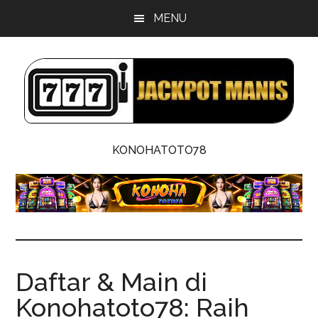
Skip
Skip
MENU
to
to
main
footer
content
Komunitas
Rahasia
KONOHATOTO78
Scatter
Slot
Jackpot
Indonesia
Daftar & Main di
Konohatoto78: Raih