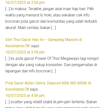
10/07/2025 at 3:26 pm
[…] lo maksa. Terakhir, jangan asal main tiap hari. Pilih
waktu yang menurut lo hoki, atau sekalian cek info
bocoran pola gacor dari komunitas yang udah terbukti
akurat. Main cerdas, bukan […]
Slot Thor Gacor Hari Ini – Gampang Maxwin di
Konohatoto78!
says:
10/07/2025 at 3:59 pm
[…] ini, pola gacor Power Of Thor Megaways lagi nongol
dengan alur yang cukup konsisten. Dari pengamatan di
lapangan dan info bocoran […]
Pola Gacor Aztec Gems: Deposit 60rb WD 600rb di
Konohatoto78
says:
10/07/2025 at 4:56 pm
[…] scatter yang relatif stabil di jam-jam tertentu. Bukan