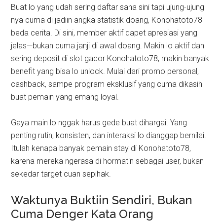
Buat lo yang udah sering daftar sana sini tapi ujung-ujung
nya cuma di jadiin angka statistik doang, Konohatoto78
beda cerita. Di sini, member aktif dapet apresiasi yang
jelas—bukan cuma janji di awal doang. Makin lo aktif dan
sering deposit di slot gacor Konohatoto78, makin banyak
benefit yang bisa lo unlock. Mulai dari promo personal,
cashback, sampe program eksklusif yang cuma dikasih
buat pemain yang emang loyal.
Gaya main lo nggak harus gede buat dihargai. Yang
penting rutin, konsisten, dan interaksi lo dianggap bernilai.
Itulah kenapa banyak pemain stay di Konohatoto78,
karena mereka ngerasa di hormatin sebagai user, bukan
sekedar target cuan sepihak.
Waktunya Buktiin Sendiri, Bukan
Cuma Denger Kata Orang