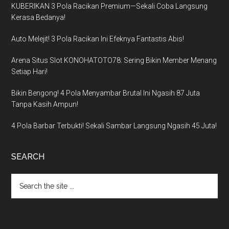
KUBERIKAN 3 Pola Racikan Premium—Sekali Coba Langsung
Kerasa Bedanya!
Auto Melejit! 3 Pola Racikan Ini Efeknya Fantastis Abis!
Arena Situs Slot KONOHATOTO78: Sering Bikin Member Menang
Setiap Hari!
Bikin Bengong! 4 Pola Menyambar Brutal Ini Ngasih 87 Juta
Tanpa Kasih Ampun!
4 Pola Barbar Terbukti! Sekali Sambar Langsung Ngasih 45 Juta!
SEARCH
Search
the
site
...