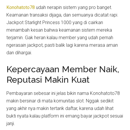
Konohatoto78
udah nerapin sistem yang pro banget.
Keamanan transaksi dijaga, dan semuanya dicatat rapi.
Jackpot Starlight Princess 1000 yang di cairkan
menambah kesan bahwa keamanan sistem mereka
terjamin. Gak heran kalau member yang udah pernah
ngerasain jackpot, pasti balik lagi karena merasa aman
dan dihargai.
Kepercayaan Member Naik,
Reputasi Makin Kuat
Pembayaran sebesar ini jelas bikin nama Konohatoto78
makin bersinar di mata komunitas slot. Nggak sedikit
yang akhir nya makin tertarik daftar, karena udah lihat
bukti nyata kalau platform ini emang bayar jackpot sesuai
janji.