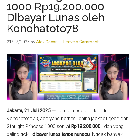
1000 Rp19.200.000
Dibayar Lunas oleh
Konohatoto78
21/07/2025
by
Alex Gacor
Leave a Comment
Jakarta, 21 Juli 2025 —
Baru aja pecah rekor di
Konohatoto78, ada yang berhasil cairin jackpot gede dari
Starlight Princess 1000 senilai
Rp19.200.000
—dan yang
paling gokil,
dibayar lunas tanpa nunggu
. Nggak banyak