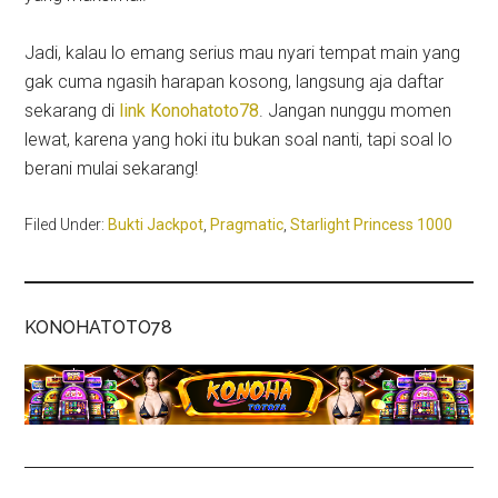
Jadi, kalau lo emang serius mau nyari tempat main yang
gak cuma ngasih harapan kosong, langsung aja daftar
sekarang di
link Konohatoto78
. Jangan nunggu momen
lewat, karena yang hoki itu bukan soal nanti, tapi soal lo
berani mulai sekarang!
Filed Under:
Bukti Jackpot
,
Pragmatic
,
Starlight Princess 1000
KONOHATOTO78