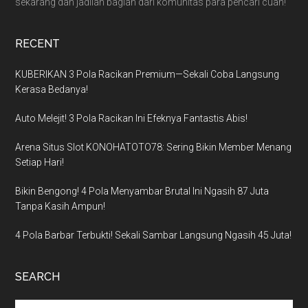
sekarang dan jadilah bagian dari komunitas para pencari cuan!
RECENT
KUBERIKAN 3 Pola Racikan Premium—Sekali Coba Langsung
Kerasa Bedanya!
Auto Melejit! 3 Pola Racikan Ini Efeknya Fantastis Abis!
Arena Situs Slot KONOHATOTO78: Sering Bikin Member Menang
Setiap Hari!
Bikin Bengong! 4 Pola Menyambar Brutal Ini Ngasih 87 Juta
Tanpa Kasih Ampun!
4 Pola Barbar Terbukti! Sekali Sambar Langsung Ngasih 45 Juta!
SEARCH
Search