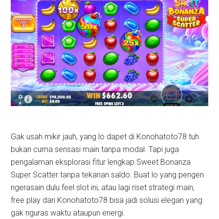
Gak usah mikir jauh, yang lo dapet di Konohatoto78 tuh
bukan cuma sensasi main tanpa modal. Tapi juga
pengalaman eksplorasi fitur lengkap Sweet Bonanza
Super Scatter tanpa tekanan saldo. Buat lo yang pengen
ngerasain dulu feel slot ini, atau lagi riset strategi main,
free play dari Konohatoto78 bisa jadi solusi elegan yang
gak nguras waktu ataupun energi.