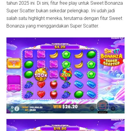
tahun 2025 ini. Di sini, fitur free play untuk Sweet Bonanza
Super Scatter bukan sekedar pelengkap. Ini udah jadi
salah satu highlight mereka, terutama dengan fitur Sweet
Bonanza yang menggandakan Super Scatter.