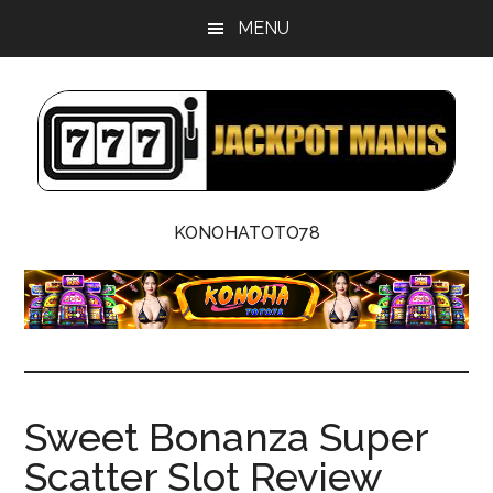
Skip
Skip
MENU
to
to
main
footer
content
Komunitas
Rahasia
KONOHATOTO78
Scatter
Slot
Jackpot
Indonesia
Sweet Bonanza Super
Scatter Slot Review