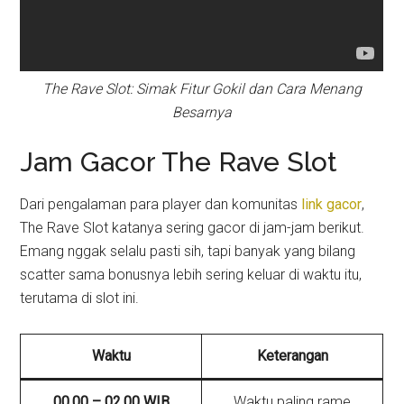
The Rave Slot: Simak Fitur Gokil dan Cara Menang
Besarnya
Jam Gacor The Rave Slot
Dari pengalaman para player dan komunitas
link gacor
,
The Rave Slot katanya sering gacor di jam-jam berikut.
Emang nggak selalu pasti sih, tapi banyak yang bilang
scatter sama bonusnya lebih sering keluar di waktu itu,
terutama di slot ini.
Waktu
Keterangan
00.00 – 02.00 WIB
Waktu paling rame