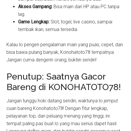
Akses Gampang:
Bisa main dari HP atau PC tanpa
lag.
Game Lengkap:
Slot, togel, live casino, sampai
tembak ikan, semua tersedia.
Kalau lo pengen pengalaman main yang puas, cepet, dan
bisa bawa pulang banyak, Konohatoto78 tempatnya.
Jangan cuma dengerin orang, buktiin sendiri!
Penutup: Saatnya Gacor
Bareng di KONOHATOTO78!
Jangan tunggu hoki datang sendiri, waktunya lo jemput
cuan bareng Konohatoto78! Dengan fitur lengkap,
pelayanan top, dan peluang menang yang tinggi, ini
tempat paling pas buat lo yang mau serius dapet hasil.