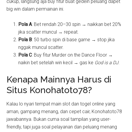
cukup, langsung aja buy fitur buat gedein peluang dapet
big win dalam permainan ini.
Pola A
: Bet rendah 20–30 spin → naikkan bet 20%
jika scatter muncul → repeat.
Pola B
: 50 turbo spin di base game → stop jika
nggak muncul scatter.
Pola C
: Buy fitur Murder on the Dance Floor →
naikin bet setelah win kecil → gas ke
God is a DJ
.
Kenapa Mainnya Harus di
Situs Konohatoto78?
Kalau lo nyari tempat main slot dan togel online yang
aman, gampang menang, dan cepet cair, Konohatoto78
jawabannya. Bukan cuma soal tampilan yang user-
friendly, tapi juga soal pelayanan dan peluang menang