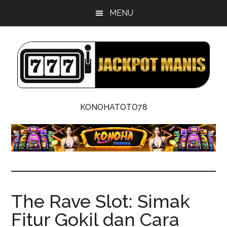
Skip
Skip
MENU
to
to
main
footer
content
Komunitas
Rahasia
KONOHATOTO78
Scatter
Slot
Jackpot
Indonesia
The Rave Slot: Simak
Fitur Gokil dan Cara