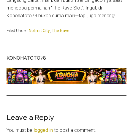
Langsung daftar, main, dan buktiin sendiri gacornya saat
mencoba permainan “The Rave Slot”. Ingat, di
Konohatoto78 bukan cuma main—tapi juga menang!
Filed Under:
Nolimit City
,
The Rave
KONOHATOTO78
Reader
Leave a Reply
Interactions
You must be
logged in
to post a comment.