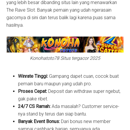
yang lebih besar dibanding situs lain yang menawarkan
The Rave Slot. Banyak pemain yang udah ngerasain
gacornya di sini dan terus balik lagi karena puas sama
hasilnya.
Konohatoto78 Situs tergacor 2025
Winrate Tinggi:
Gampang dapet cuan, cocok buat
pemain baru maupun yang udah pro.
Proses Cepat:
Deposit dan withdraw super ngebut,
gak pake ribet.
24/7 CS Ramah:
Ada masalah? Customer service-
nya stand by terus dan siap bantu.
Banyak Event Bonus:
Dari bonus new member
sampai cashback harian, semuanya ada.