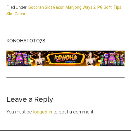
Filed Under:
Bocoran Slot Gacor
,
Mahjong Ways 2
,
PG Soft
,
Tips
Slot Gacor
KONOHATOTO78
Reader
Leave a Reply
Interactions
You must be
logged in
to post a comment.