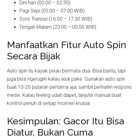
Dini hari (00:00 – 02:30)
Pagi Sepi (05:00 – 07:00 WIB)
Sore Transisi (16:00 – 17:30 WIB)
Tengah Malam (23:00 – 00:00 WIB)
Manfaatkan Fitur Auto Spin
Secara Bijak
Auto spin itu kayak pisau bermata dua. Bisa bantu, tapi
juga bisa ngerugiin kalau asal pake. Gunakan auto spin
buat 10-20 putaran pertama aja, sambil perhatiin respons
mesin. Kalau feeling udah dapet, lanjutin manual buat
kontrol penuh di setiap momen krusial.
Kesimpulan: Gacor Itu Bisa
Diatur, Bukan Cuma