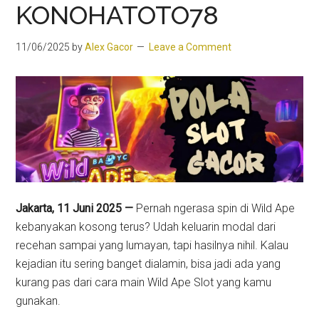
KONOHATOTO78
11/06/2025
by
Alex Gacor
Leave a Comment
Jakarta, 11 Juni 2025 —
Pernah ngerasa spin di Wild Ape
kebanyakan kosong terus? Udah keluarin modal dari
recehan sampai yang lumayan, tapi hasilnya nihil. Kalau
kejadian itu sering banget dialamin, bisa jadi ada yang
kurang pas dari cara main Wild Ape Slot yang kamu
gunakan.