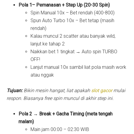
Pola 1– Pemanasan + Step Up (20-30 Spin)
Spin Manual 10x – Bet rendah (400-800)
Spun Auto Turbo 10x – Bet tetap (masih
rendah)
Kalau muncul 2 scatter atau banyak wild,
lanjut ke tahap 2
Naikkan bet 1 tingkat → Auto spin TURBO
OFF!
Lanjut manual 10x sambil liat pola masih work
atau nggak
Tujuan:
Bikin mesin hangat, liat apakah
slot gacor
mulai
respon. Biasanya free spin muncul di akhir step ini.
Pola 2 →
Break + Gacha Timing (meta tengah
malam)
Main jam 00:00 – 02:30 WIB