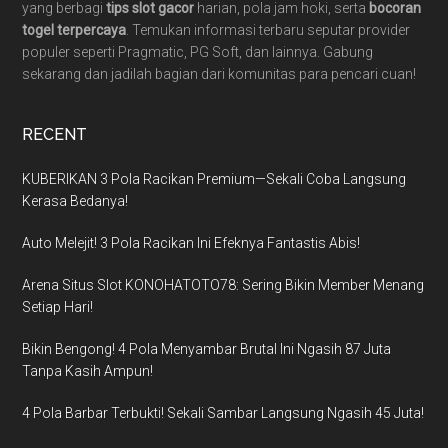
yang berbagi
tips slot gacor
harian, pola jam hoki, serta
bocoran
togel terpercaya
. Temukan informasi terbaru seputar provider
populer seperti Pragmatic, PG Soft, dan lainnya. Gabung
sekarang dan jadilah bagian dari komunitas para pencari cuan!
RECENT
KUBERIKAN 3 Pola Racikan Premium—Sekali Coba Langsung
Kerasa Bedanya!
Auto Melejit! 3 Pola Racikan Ini Efeknya Fantastis Abis!
Arena Situs Slot KONOHATOTO78: Sering Bikin Member Menang
Setiap Hari!
Bikin Bengong! 4 Pola Menyambar Brutal Ini Ngasih 87 Juta
Tanpa Kasih Ampun!
4 Pola Barbar Terbukti! Sekali Sambar Langsung Ngasih 45 Juta!