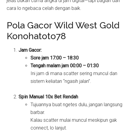
jelas bukan cuma angka di jam digital—tapi bagian dari
cara lo ngebaca celah dengan baik.
Pola Gacor Wild West Gold
Konohatoto78
Jam Gacor:
Sore jam 17:00 – 18:30
Tengah malam jam 00:00 –
01:30
Ini jam di mana scatter sering muncul dan
sistem keliatan “ngasih jalan”.
Spin Manual 10x Bet Rendah
Tujuannya buat ngetes dulu, jangan langsung
barbar.
Kalau scatter mulai muncul meskipun gak
connect, lo lanjut.