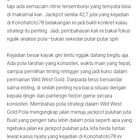
tapi ada semacam ritme tersembunyi yang ternyata bisa
di maksimal kan. Jackpot senilai 42,7 juta yang kejadian
di Konohatoto78 belakangan ini jadi bukti konkret kalau
strategi itu penting. Jadi, pembahasan kali ini bakal fokus
ngulik analisis pola—bukan sekedar putar-putar spin.
Kejadian besar kayak gini tentu nggak datang begitu aja.
Ada pola taruhan yang konsisten, waktu main yang tepat,
sampai pemilihan timing retrigger yang jadi kunci dalam
permainan Wild West Gold. Daripada terus bersandar
sama insting, di sinilah penting nya baca situasi dengan
kepala dingin dan pantengin histori game secara
konsisten. Membahas pola strategi dalam Wild West
Gold Pola mengungkap jalan menuju jackpot puluhan juta.
Buat yang pengen tahu lebih dalam pola seperti apa yang
ngebuka jalan ke jackpot puluhan juta, kita beda tuntas
lewat kasus nyata yang kejadian di Konohatoto78 ini.