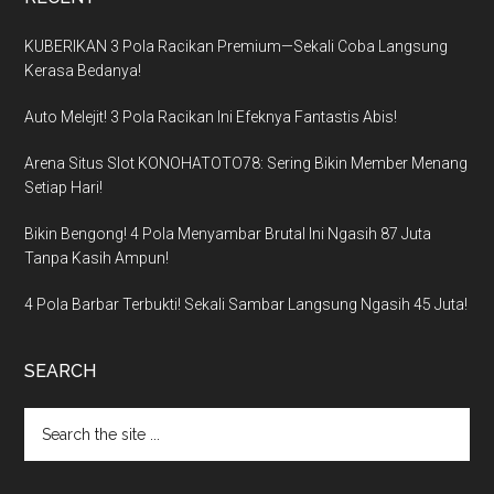
KUBERIKAN 3 Pola Racikan Premium—Sekali Coba Langsung
Kerasa Bedanya!
Auto Melejit! 3 Pola Racikan Ini Efeknya Fantastis Abis!
Arena Situs Slot KONOHATOTO78: Sering Bikin Member Menang
Setiap Hari!
Bikin Bengong! 4 Pola Menyambar Brutal Ini Ngasih 87 Juta
Tanpa Kasih Ampun!
4 Pola Barbar Terbukti! Sekali Sambar Langsung Ngasih 45 Juta!
SEARCH
Search
the
site
...