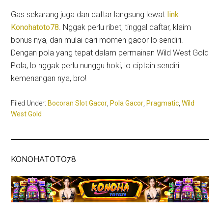
Gas sekarang juga dan daftar langsung lewat
link
Konohatoto78
. Nggak perlu ribet, tinggal daftar, klaim
bonus nya, dan mulai cari momen gacor lo sendiri.
Dengan pola yang tepat dalam permainan Wild West Gold
Pola, lo nggak perlu nunggu hoki, lo ciptain sendiri
kemenangan nya, bro!
Filed Under:
Bocoran Slot Gacor
,
Pola Gacor
,
Pragmatic
,
Wild
West Gold
KONOHATOTO78