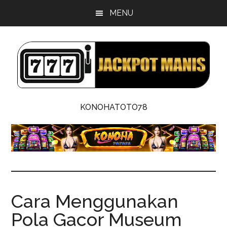
Skip
Skip
MENU
to
to
main
footer
content
Komunitas
Rahasia
KONOHATOTO78
Scatter
Slot
Jackpot
Indonesia
Cara Menggunakan
Pola Gacor Museum