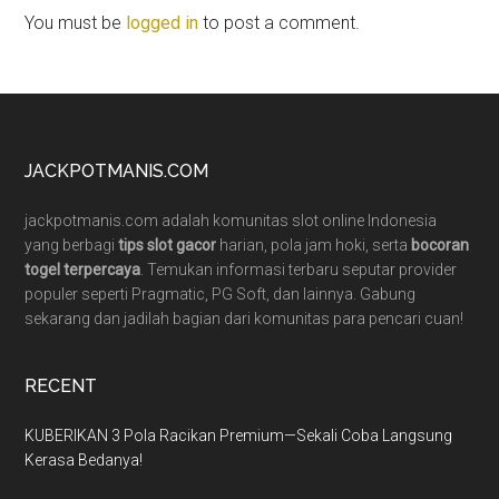
Interactions
You must be
logged in
to post a comment.
Footer
JACKPOTMANIS.COM
jackpotmanis.com adalah komunitas slot online Indonesia
yang berbagi
tips slot gacor
harian, pola jam hoki, serta
bocoran
togel terpercaya
. Temukan informasi terbaru seputar provider
populer seperti Pragmatic, PG Soft, dan lainnya. Gabung
sekarang dan jadilah bagian dari komunitas para pencari cuan!
RECENT
KUBERIKAN 3 Pola Racikan Premium—Sekali Coba Langsung
Kerasa Bedanya!