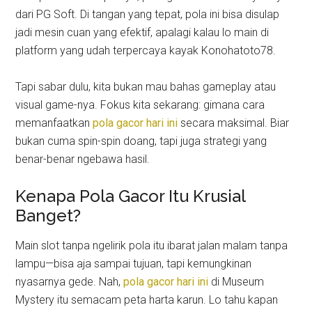
dari PG Soft. Di tangan yang tepat, pola ini bisa disulap
jadi mesin cuan yang efektif, apalagi kalau lo main di
platform yang udah terpercaya kayak Konohatoto78.
Tapi sabar dulu, kita bukan mau bahas gameplay atau
visual game-nya. Fokus kita sekarang: gimana cara
memanfaatkan
pola gacor hari ini
secara maksimal. Biar
bukan cuma spin-spin doang, tapi juga strategi yang
benar-benar ngebawa hasil.
Kenapa Pola Gacor Itu Krusial
Banget?
Main slot tanpa ngelirik pola itu ibarat jalan malam tanpa
lampu—bisa aja sampai tujuan, tapi kemungkinan
nyasarnya gede. Nah,
pola gacor hari ini
di Museum
Mystery itu semacam peta harta karun. Lo tahu kapan