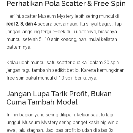
Perhatikan Pola Scatter & Free Spin
Hari ini, scatter Museum Mystery lebih sering muncul di
reel 2, 3, dan 4
secara bersamaan. Itu sinyal bagus. Tapi
jangan langsung tergiur—cek dulu urutannya, biasanya
muncul setelah 5–10 spin kosong, baru mulai keliatan
pattern-nya.
Kalau udah muncul satu scatter dua kali dalam 20 spin,
jangan ragu tambahin sedikit bet lo. Karena kemungkinan
free spin bakal muncul di 10 spin berikutnya.
Jangan Lupa Tarik Profit, Bukan
Cuma Tambah Modal
Ini nih bagian yang sering dilupain: keluar saat lo lagi
unggul. Museum Mystery sering banget kasih big win di
awal, lalu stagnan. Jadi pas profit lo udah di atas 3x