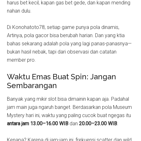
harus bet kecil, kapan gas bet gede, dan kapan mending
nahan dulu.
Di Konohatoto78, setiap game punya pola dinamis,
Artinya, pola gacor bisa berubah harian. Dan yang ktia
bahas sekarang adalah pola yang lagi panas-panasnya—
bukan hasil nebak, tapi dari observasi dan catatan
member pro.
Waktu Emas Buat Spin: Jangan
Sembarangan
Banyak yang mikir slot bisa dimainin kapan aja. Padahal
jam main juga ngaruh banget. Berdasarkan pola Museum
Mystery hari ini, waktu yang paling cucok buat ngegas itu
antara jam 13.00–16.00 WIB
dan
20.00–23.00 WIB
.
Kenapa? Karena di jam-jam ini, frekuensi scatter dan wild