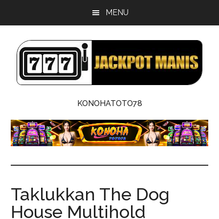
Skip
Skip
MENU
to
to
main
footer
content
Komunitas
Rahasia
KONOHATOTO78
Scatter
Slot
Jackpot
Indonesia
Taklukkan The Dog
House Multihold