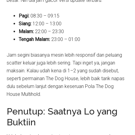
besar. Nih dia jam gacor versi update terbaru:
Pagi:
08:30 – 09:15
Siang:
12:00 – 13:00
Malam:
22:00 – 23:30
Tengah Malam:
23:00 – 01:00
Jam segini biasanya mesin lebih responsif dan peluang
scatter keluar juga lebih sering. Tapi inget ya, jangan
maksain. Kalau udah kena di 1–2 yang sudah disebut,
seperti permainan The Dog House, lebih baik tarik napas
dulu sebelum lanjut dengan keseruan Pola The Dog
House Multihold.
Penutup: Saatnya Lo yang
Buktiin