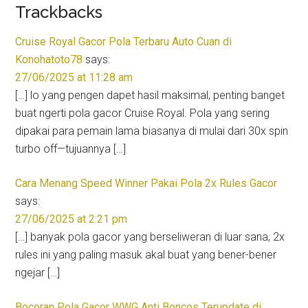
Reader
Trackbacks
Interactions
Cruise Royal Gacor Pola Terbaru Auto Cuan di
Konohatoto78
says:
27/06/2025 at 11:28 am
[…] lo yang pengen dapet hasil maksimal, penting banget
buat ngerti pola gacor Cruise Royal. Pola yang sering
dipakai para pemain lama biasanya di mulai dari 30x spin
turbo off—tujuannya […]
Cara Menang Speed Winner Pakai Pola 2x Rules Gacor
says:
27/06/2025 at 2:21 pm
[…] banyak pola gacor yang berseliweran di luar sana, 2x
rules ini yang paling masuk akal buat yang bener-bener
ngejar […]
Bocoran Pola Gacor WWG Anti Boncos Terupdate di