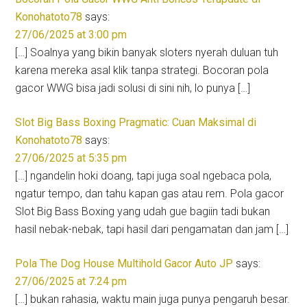
Konohatoto78
says:
27/06/2025 at 3:00 pm
[…] Soalnya yang bikin banyak sloters nyerah duluan tuh
karena mereka asal klik tanpa strategi. Bocoran pola
gacor WWG bisa jadi solusi di sini nih, lo punya […]
Slot Big Bass Boxing Pragmatic: Cuan Maksimal di
Konohatoto78
says:
27/06/2025 at 5:35 pm
[…] ngandelin hoki doang, tapi juga soal ngebaca pola,
ngatur tempo, dan tahu kapan gas atau rem. Pola gacor
Slot Big Bass Boxing yang udah gue bagiin tadi bukan
hasil nebak-nebak, tapi hasil dari pengamatan dan jam […]
Pola The Dog House Multihold Gacor Auto JP
says:
27/06/2025 at 7:24 pm
[…] bukan rahasia, waktu main juga punya pengaruh besar.