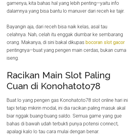
gamenya, kita bahas hal yang lebih penting—yaitu info
dalamnya yang bisa bantu lo manuver dari receh ke tajir.
Bayangin aja, dari receh bisa naik kelas, asal tau
celahnya. Nah, celah itu enggak diumbar ke sembarang
orang. Makanya, di sini bakal dikupas
bocoran slot gacor
pentingnya—buat yang pengen main cerdas, bukan cuma
iseng.
Racikan Main Slot Paling
Cuan di Konohatoto78
Buat lo yang pengen gas Konohatoto78 slot online hari ini
tapi tetap mikirin modal, ini dia racikan paling masuk akal
biar nggak buang-buang saldo. Semua game yang gue
bahas di bawah udah terbukti punya potensi connect,
apalagi kalo lo tau cara mulai dengan benar.