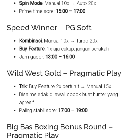
Spin Mode
: Manual 10x → Auto 20x
Prime time sore:
15:00 – 17:00
Speed Winner – PG Soft
Kombinasi
: Manual 10x → Turbo 20x
Buy Feature
: 1x aja cukup, jangan serakah
Jam gacor:
13:00 – 16:00
Wild West Gold – Pragmatic Play
Trik
: Buy Feature 2x berturut → Manual 15x
Bisa meledak di awal, cocok buat hunter yang
agresif
Paling stabil sore:
17:00 – 19:00
Big Bas Boxing Bonus Round –
Pragmatic Play