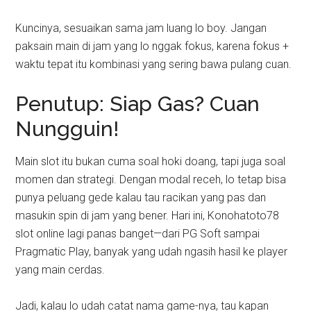
Kuncinya, sesuaikan sama jam luang lo boy. Jangan
paksain main di jam yang lo nggak fokus, karena fokus +
waktu tepat itu kombinasi yang sering bawa pulang cuan.
Penutup: Siap Gas? Cuan
Nungguin!
Main slot itu bukan cuma soal hoki doang, tapi juga soal
momen dan strategi. Dengan modal receh, lo tetap bisa
punya peluang gede kalau tau racikan yang pas dan
masukin spin di jam yang bener. Hari ini, Konohatoto78
slot online lagi panas banget—dari PG Soft sampai
Pragmatic Play, banyak yang udah ngasih hasil ke player
yang main cerdas.
Jadi, kalau lo udah catat nama game-nya, tau kapan