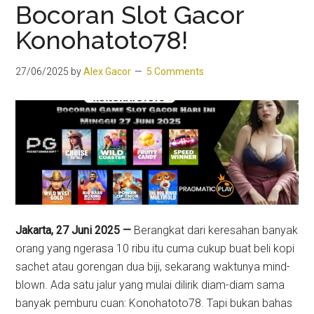
Bocoran Slot Gacor
Konohatoto78!
27/06/2025
by
Alex Gacor
5 Comments
Jakarta, 27 Juni 2025 —
Berangkat dari keresahan banyak
orang yang ngerasa 10 ribu itu cuma cukup buat beli kopi
sachet atau gorengan dua biji, sekarang waktunya mind-
blown. Ada satu jalur yang mulai dilirik diam-diam sama
banyak pemburu cuan: Konohatoto78. Tapi bukan bahas