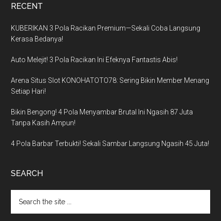
RECENT
KUBERIKAN 3 Pola Racikan Premium—Sekali Coba Langsung
Kerasa Bedanya!
Auto Melejit! 3 Pola Racikan Ini Efeknya Fantastis Abis!
Arena Situs Slot KONOHATOTO78: Sering Bikin Member Menang
Setiap Hari!
Bikin Bengong! 4 Pola Menyambar Brutal Ini Ngasih 87 Juta
Tanpa Kasih Ampun!
4 Pola Barbar Terbukti! Sekali Sambar Langsung Ngasih 45 Juta!
SEARCH
Search
the
site