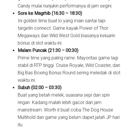
Candy mulai nunjukin performanya di jam segini.
Sore ke Magrhib (16:30 – 18:30)
Ini golden time buat lo yang main santai tapi
targetin connect. Game kayak Power of Thor
Megaways dan Wild West Gold biasanya keluarin
bonus di slot waktu ini.
Malam Puncak (21:30 – 00:30)
Prime time yang paling rame. Mayoritas game lagi
stabil di RTP tinggi. Cruise Royale, Wild Coaster, dan
Big Bas Boxing Bonus Round sering meledak di slot
waktu ini.
Subuh (02:00 – 03:30)
Buat yang betah melek, suasana sepi dan spin
ringan. Kadang malah lebih gacor dari jam
mainstream. Worth it buat coba The Dog House
Multihold dan game yang belum dapet jatah JP hari
itu.